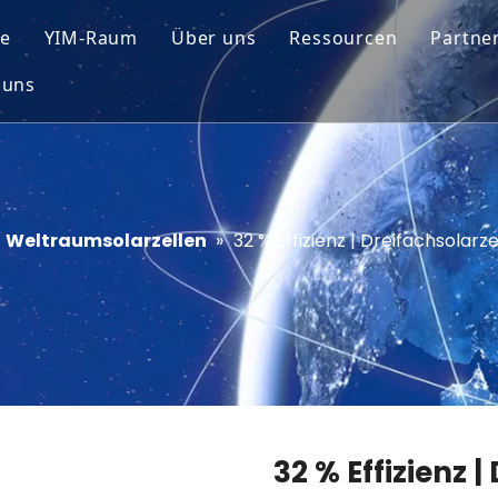
e
YIM-Raum
Über uns
Ressourcen
Partne
 uns
rzellenmodul
Technische Tipps
osolarzellen
Service
lößte Chips
Weltraumsolarzellen
»
32 % Effizienz | Dreifachsola
32 % Effizienz 