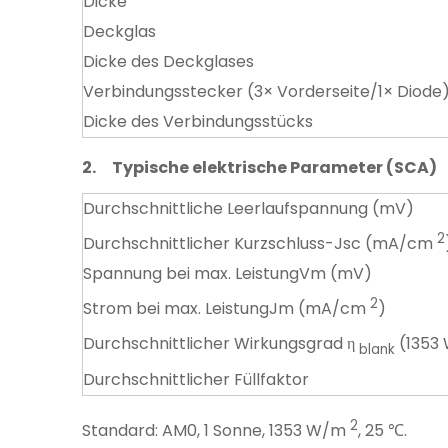
Dicke
Deckglas
Dicke des Deckglases
Verbindungsstecker (3× Vorderseite/1× Diode
Dicke des Verbindungsstücks
2.
Typische elektrische Parameter (SCA)
Durchschnittliche Leerlaufspannung (mV)
2
Durchschnittlicher Kurzschluss-Jsc (mA/cm
Spannung bei max. LeistungVm (mV)
2
Strom bei max. LeistungJm (mA/cm
)
Durchschnittlicher Wirkungsgrad η
(1353
blank
Durchschnittlicher Füllfaktor
2
Standard: AM0, 1 Sonne, 1353 W/m
, 25 ℃.