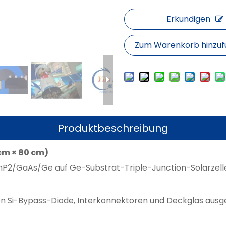
Erkundigen
Zum Warenkorb hinzu
Produktbeschreibung
cm × 80 cm)
nP2/GaAs/Ge auf Ge-Substrat-Triple-Junction-Solarzelle (E
ten Si-Bypass-Diode, Interkonnektoren und Deckglas ausg