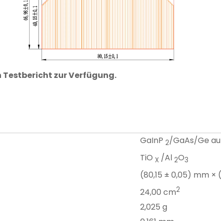
n Testbericht zur Verfügung.
GaInP
/GaAs/Ge au
2
TiO
/Al
O
X
2
3
(80,15 ± 0,05) mm × 
2
24,00 cm
2,025 g