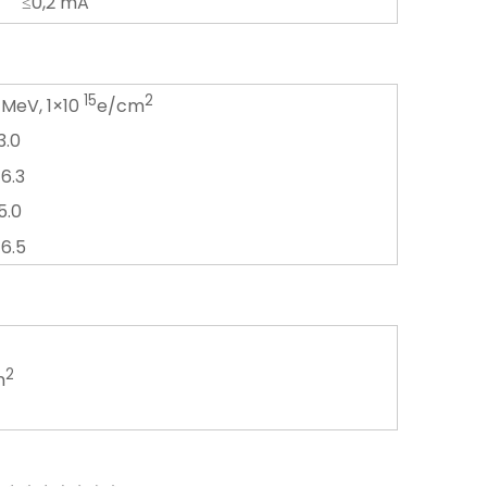
≤0,2 mA
15
2
 MeV, 1×10
e/cm
3.0
6.3
5.0
6.5
2
m