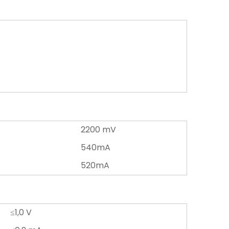
2200 mV
540mA
520mA
≤1,0 V