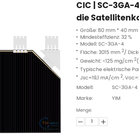
CIC | SC-3GA-4
die Satellitenk
Größe: 80 mm * 40 mm
Mindesteffizienz: 32 %
Modell: SC-3GA-4
2
Fläche: 3015 mm
/ Dick
2
Gewicht: <125 mg/cm
Typische elektrische 
2
Jsc=19,1 mA/cm
, Voc=
Modell:
SC-3GA-4
Marke:
YIM
Menge: