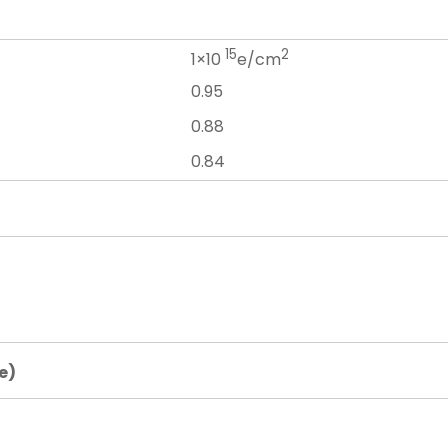
15
2
1×10
e/cm
0.95
0.88
0.84
e)