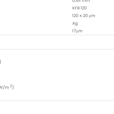
0,161 mm
KFB 120
120 ± 20 μm
)
Ag
17μm
)
2
 W/m
)