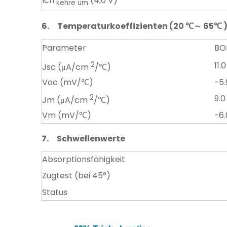
Ich
(4,0 V)
kehre um
6.
Temperaturkoeffizienten (20
℃～
65
℃
Parameter
BO
2
11.0
Jsc (μA/cm
/℃)
Voc (mV/℃)
-5.
2
9.0
Jm (μA/cm
/℃)
Vm (mV/℃)
-6.
7.
Schwellenwerte
Absorptionsfähigkeit
Zugtest (bei 45°)
Status