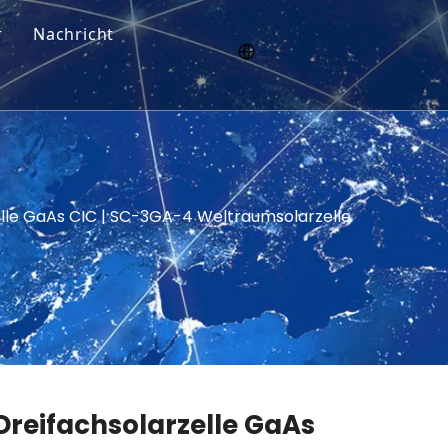
r
Nachricht
rzelle GaAs CIC | SC-3GA-4 Weltraumsolarzelle
| Dreifachsolarzelle GaAs