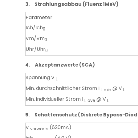
3.
Strahlungsabbau (Fluenz 1MeV)
Parameter
Ich/Ich
0
Vm/Vm
0
Uhr/Uhr
0
4.
Akzeptanzwerte (SCA)
Spannung V
L
Min. durchschnittlicher Strom I
@ V
L min
L
Min. individueller Strom I
@ V
L ave
L
5.
Schattenschutz (Diskrete Bypass-Diod
V
(620mA)
vorwärts