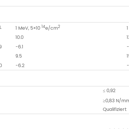
)
L
14
2
1 MeV, 5×10
e/cm
1
10.0
1
9
-6.1
-
9.5
1
0
-6.2
-
≤ 0,92
≥0,83 N/m
Qualifiziert