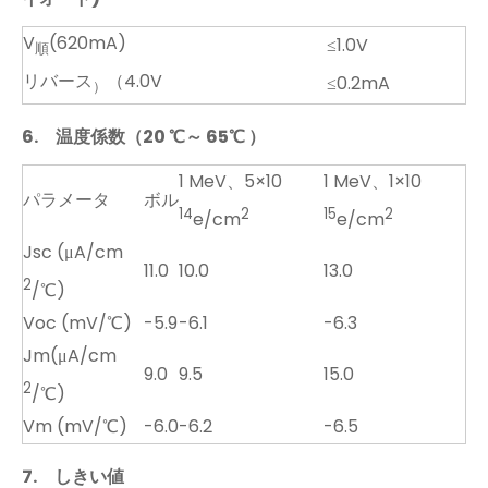
V
(620mA)
≤1.0V
順
リバース
（4.0V
≤0.2mA
）
6.
温度係数（20
℃～
65
℃
）
1 MeV、5×10
1 MeV、1×10
パラメータ
ボル
14
2
15
2
e/cm
e/cm
Jsc (μA/cm
11.0
10.0
13.0
2
/℃)
Voc (mV/℃)
-5.9
-6.1
-6.3
Jm(μA/cm
9.0
9.5
15.0
2
/℃)
Vm (mV/℃)
-6.0
-6.2
-6.5
7.
しきい値