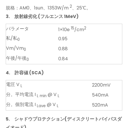
2
規格：AM0、1sun、1353W/m
、25℃。
3.
放射線劣化 (フルエンス 1MeV)
パラメータ
15
2
1×10e
/cm
私/私
0.95
0
Vm/Vm
0.88
0
午後/午後
0.84
0
4.
許容値 (SCA)
電圧 V
2200mV
L
分。平均電流 I
@ V
540mA
L min
L
分。個別電流 I
@ V
520mA
Lave
L
5.
シャドウプロテクション(ディスクリートバイパスダ
イオード)