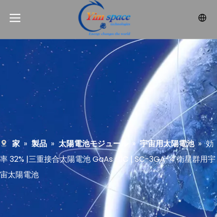
家
»
製品
»
太陽電池モジュール
»
宇宙用太陽電池
»
効
率 32% |三重接合太陽電池 GaAs CIC | SC-3GA-4 衛星群用宇
宙太陽電池