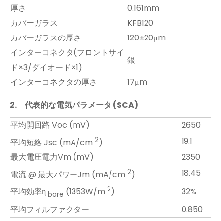
厚さ
0.161mm
カバーガラス
KFB120
カバーガラスの厚さ
120±20μm
インターコネクタ(フロントサイ
銀
ド×3/ダイオード×1)
インターコネクタの厚さ
17μm
2.
代表的な電気パラメータ (SCA)
平均開回路 Voc (mV)
2650
2
19.1
平均短絡 Jsc (mA/cm
)
最大電圧電力Vm (mV)
2350
2
18.45
電流 @ 最大パワーJm (mA/cm
)
2
32%
平均効率η
(1353W/m
)
bare
平均フィルファクター
0.850