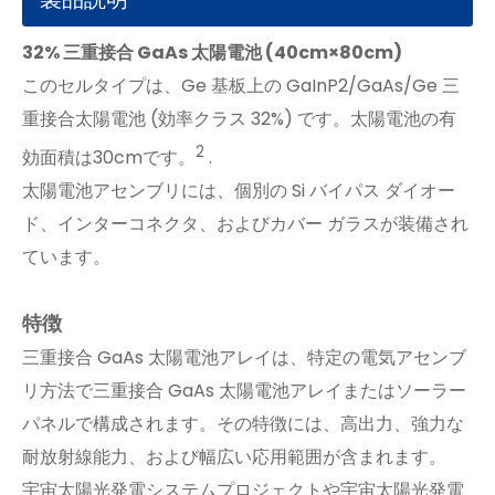
32% 三重接合 GaAs 太陽電池 (40cm×80cm)
このセルタイプは、Ge 基板上の GaInP2/GaAs/Ge 三
重接合太陽電池 (効率クラス 32%) です。太陽電池の有
2
効面積は30cmです。
.
太陽電池アセンブリには、個別の Si バイパス ダイオー
ド、インターコネクタ、およびカバー ガラスが装備され
ています。
特徴
三重接合 GaAs 太陽電池アレイは、特定の電気アセンブ
リ方法で三重接合 GaAs 太陽電池アレイまたはソーラー
パネルで構成されます。その特徴には、高出力、強力な
耐放射線能力、および幅広い応用範囲が含まれます。
宇宙太陽光発電システムプロジェクトや宇宙太陽光発電