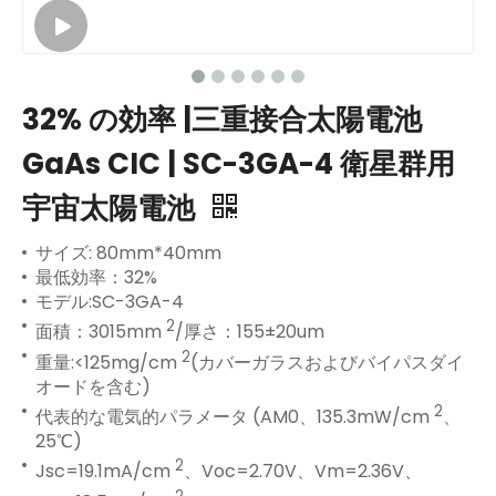
32% の効率 |三重接合太陽電池
GaAs CIC | SC-3GA-4 衛星群用
宇宙太陽電池
サイズ: 80mm*40mm
最低効率：32%
モデル:SC-3GA-4
2
面積：3015mm
/厚さ：155±20um
2
重量:<125mg/cm
(カバーガラスおよびバイパスダイ
オードを含む)
2
代表的な電気的パラメータ (AM0、135.3mW/cm
、
25℃)
2
Jsc=19.1mA/cm
、Voc=2.70V、Vm=2.36V、
2