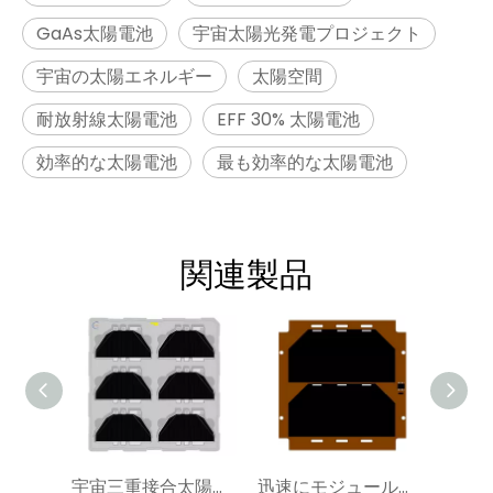
GaAs太陽電池
宇宙太陽光発電プロジェクト
宇宙の太陽エネルギー
太陽空間
耐放射線太陽電池
EFF 30% 太陽電池
効率的な太陽電池
最も効率的な太陽電池
関連製品
宇宙三重接合太陽電池アセンブリ 30%TJ80SCA 衛星電源システム サプライヤー
迅速にモジュール化されたソーラーパネル | YIM SAP100a|宇宙用太陽電池を購入する