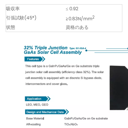
吸収率
≤ 0.92
引張試験(45°)
2
≧0.83N/mm
状態
資格のある