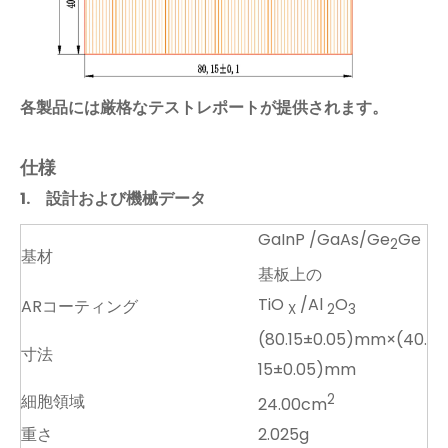
各製品には厳格なテストレポートが提供されます。
仕様
1.
設計および機械データ
GaInP /GaAs/Ge
Ge
2
基材
基板上の
TiO
/Al
O
ARコーティング
X
2
3
(80.15±0.05)mm×(40.
寸法
15±0.05)mm
細胞領域
2
24.00cm
重さ
2.025g