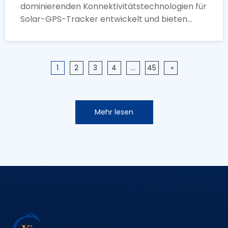
dominierenden Konnektivitätstechnologien für
Solar-GPS-Tracker entwickelt und bieten
einen äußerst geringen Stromverbrauch und
eine starke Signaldurchdringung. Für tragbare
Tier-Tracker werden Solarmodule weiter
1
2
3
4
...
45
»
miniaturisiert.
Mehr lesen