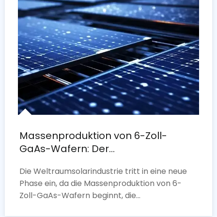
Massenproduktion von 6-Zoll-
GaAs-Wafern: Der
Kostenwendepunkt für Weltraum-
Die Weltraumsolarindustrie tritt in eine neue
PV
Phase ein, da die Massenproduktion von 6-
Zoll-GaAs-Wafern beginnt, die
Wirtschaftlichkeit hocheffizienter