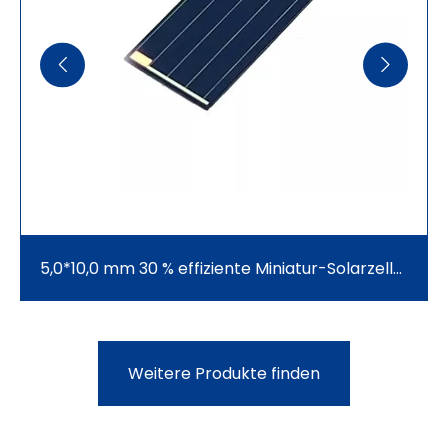
5,0*10,0 mm 30 % effiziente Miniatur-Solarzellen für Wildtier-Ortungsgeräte, intelligenter Solar-GPS-Tracker mit AI|YIM Micro Series GaAs-Solarzellen-Preisangebot
Weitere Produkte finden