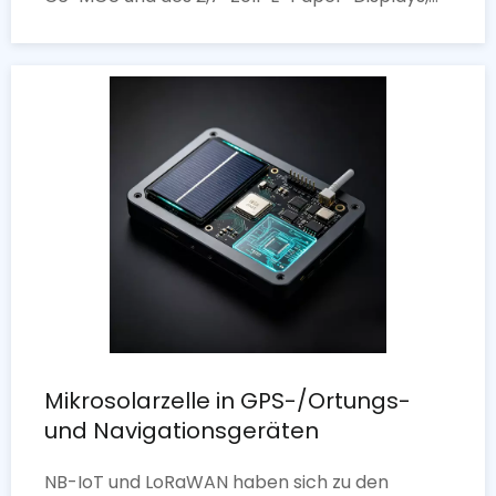
wurde im Juni 2026 veröffentlicht. Es integriert
NEO-M8N GPS und QMC5883L-Magnetometer
zur Zielführung und digitalen Kompass – völlig
netzunabhängig, kein Mobilfunk erforderlich.
Vollständig Open Source auf GitHub, was das
Potenzial eingebetteter Systeme für die
Outdoor-Navigation mit extrem geringem
Stromverbrauch demonstriert.
Mikrosolarzelle in GPS-/Ortungs-
und Navigationsgeräten
NB-IoT und LoRaWAN haben sich zu den