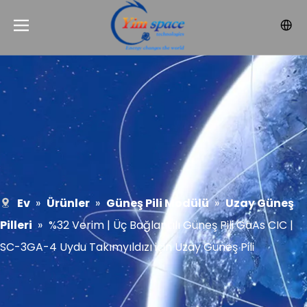
Ev
»
Ürünler
»
Güneş Pili Modülü
»
Uzay Güneş
Pilleri
»
%32 Verim | Üç Bağlantılı Güneş Pili GaAs CIC |
SC-3GA-4 Uydu Takımyıldızı için Uzay Güneş Pili