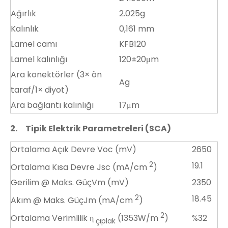
Ağırlık
2.025g
Kalınlık
0,161 mm
Lamel camı
KFB120
Lamel kalınlığı
120±20μm
Ara konektörler (3× ön
Ag
taraf/1× diyot)
Ara bağlantı kalınlığı
17μm
2.
Tipik Elektrik Parametreleri (SCA)
Ortalama Açık Devre Voc (mV)
2650
2
19.1
Ortalama Kısa Devre Jsc (mA/cm
)
Gerilim @ Maks. GüçVm (mV)
2350
2
18.45
Akım @ Maks. GüçJm (mA/cm
)
2
%32
Ortalama Verimlilik η
(1353W/m
)
çıplak