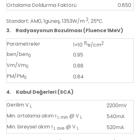
Ortalama Doldurma Faktörü
0.850
2
Standart: AM0, 1güneş, 1353W/m
, 25°C.
3.
Radyasyonun Bozulması (Fluence 1MeV)
Parametreler
15
2
1×10
e/cm
ben/ben
0.95
0
Vm/Vm
0.88
0
PM/PM
0.84
0
4.
Kabul Değerleri (SCA)
Gerilim V
2200mV
L
Min. ortalama akım I
@ V
540mA
L min
L
Min. bireysel akım I
@ V
520mA
L ave
L