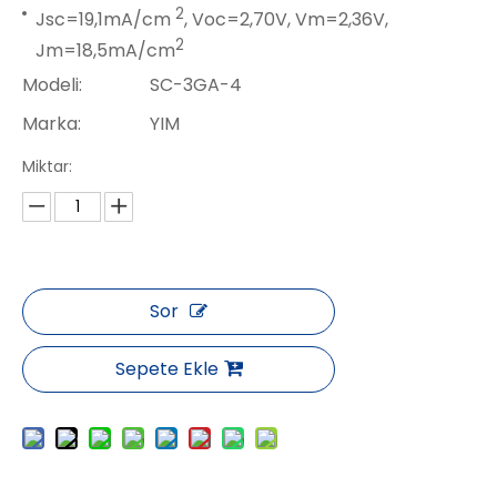
2
Jsc=19,1mA/cm
, Voc=2,70V, Vm=2,36V,
2
Jm=18,5mA/cm
Modeli:
SC-3GA-4
Marka:
YIM
Miktar:
Sor
Sepete Ekle