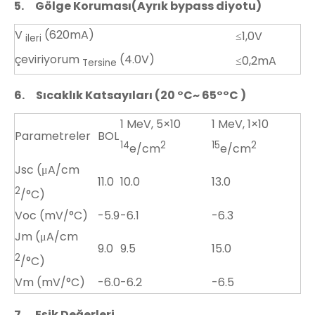
5.
Gölge Koruması(Ayrık bypass diyotu)
V
(620mA)
≤1,0V
ileri
çeviriyorum
(4.0V)
≤0,2mA
Tersine
6.
Sıcaklık Katsayıları (20
°C~
65
°°C
)
1 MeV, 5×10
1 MeV, 1×10
Parametreler
BOL
14
2
15
2
e/cm
e/cm
Jsc (μA/cm
11.0
10.0
13.0
2
/°C)
Voc (mV/°C)
-5.9
-6.1
-6.3
Jm (μA/cm
9.0
9.5
15.0
2
/°C)
Vm (mV/°C)
-6.0
-6.2
-6.5
7.
Eşik Değerleri