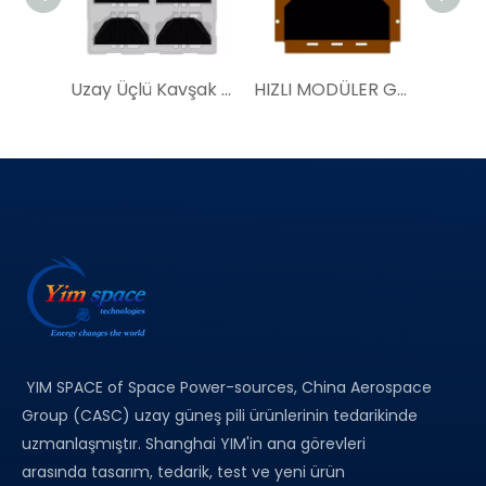
Uzay Üçlü Kavşak Güneş Pili Düzeneği% 30 TJ80SCA Uydu Güç Sistemi Tedarikçisi
HIZLI MODÜLER GÜNEŞ PANELLERİ | YIM SAP100a|Uzay Güneş Pili Satın Alın
YIM SPACE of Space Power-sources, China Aerospace
Group (CASC) uzay güneş pili ürünlerinin tedarikinde
uzmanlaşmıştır. Shanghai YIM'in ana görevleri
arasında tasarım, tedarik, test ve yeni ürün