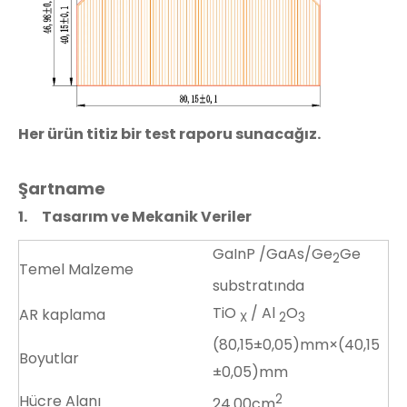
Her ürün titiz bir test raporu sunacağız.
Şartname
1.
Tasarım ve Mekanik Veriler
GaInP /GaAs/Ge
Ge
2
Temel Malzeme
substratında
TiO
/ Al
O
AR kaplama
X
2
3
(80,15±0,05)mm×(40,15
Boyutlar
±0,05)mm
Hücre Alanı
2
24.00cm