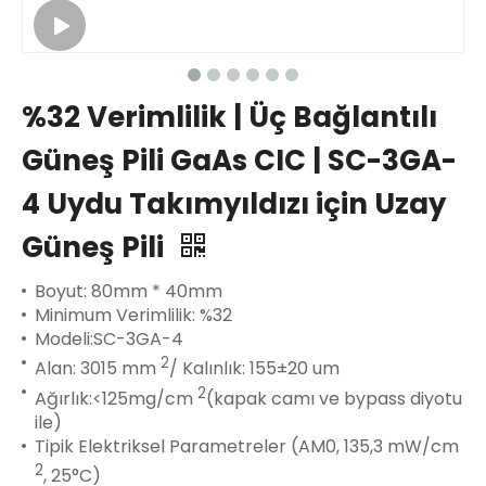
%32 Verimlilik | Üç Bağlantılı
Güneş Pili GaAs CIC | SC-3GA-
4 Uydu Takımyıldızı için Uzay
Güneş Pili
Boyut: 80mm * 40mm
Minimum Verimlilik: %32
Modeli:SC-3GA-4
2
Alan: 3015 mm
/ Kalınlık: 155±20 um
2
Ağırlık:<125mg/cm
(kapak camı ve bypass diyotu
ile)
Tipik Elektriksel Parametreler (AM0, 135,3 mW/cm
2
, 25°C)