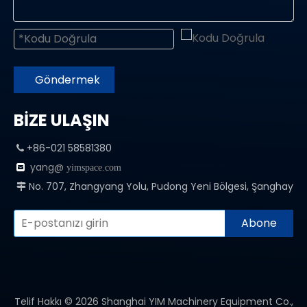
Göndermek
BİZE ULAŞIN
+86-021 58581380

yang@

yimspace.com
No. 707, Zhangyang Yolu, Pudong Yeni Bölgesi, Şanghay

Abone
Telif Hakkı ©
2026
Shanghai YIM Machinery Equipment Co.,