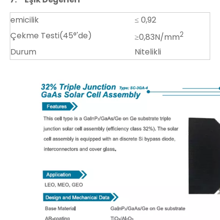
emicilik
≤ 0,92
Çekme Testi(45°'de)
2
≥0,83N/mm
Durum
Nitelikli