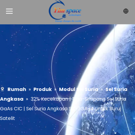
Rumah
»
Produk
»
Modul Sel Suria
»
Sel Suria
Angkasa
»
32% Kecekapan | Tiga-Simpang Sel Suria
GaAs CIC | Sel Suria Angkasa SC-3GA-4 untuk Buruj
Satelit