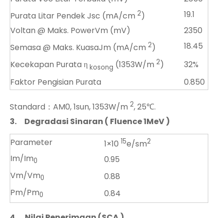
2
19.1
Purata Litar Pendek Jsc (mA/cm
)
Voltan @ Maks. PowerVm (mV)
2350
2
18.45
Semasa @ Maks. KuasaJm (mA/cm
)
2
32%
Kecekapan Purata η
(1353W/m
)
kosong
Faktor Pengisian Purata
0.850
2
Standard：AM0, 1sun, 1353W/m
, 25℃.
3.
Degradasi Sinaran ( Fluence 1MeV )
Parameter
15
2
1×10
e/sm
Im/Im
0.95
0
Vm/Vm
0.88
0
Pm/Pm
0.84
0
4.
Nilai Penerimaan (SCA )