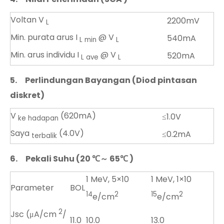
Voltan V
2200mV
L
Min. purata arus I
@ V
540mA
L min
L
Min. arus individu I
@ V
520mA
L ave
L
5.
Perlindungan Bayangan (Diod pintasan
diskret)
V
(620mA)
≤1.0V
ke hadapan
Saya
(4.0V)
≤0.2mA
terbalik
6.
Pekali Suhu (20
℃～
65
℃
)
1 MeV, 5×10
1 MeV, 1×10
Parameter
BOL
14
2
15
2
e/cm
e/cm
2
Jsc (μA/cm
/
11.0
10.0
13.0