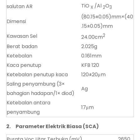
TiO
/Al
O
salutan AR
X
2
3
(80.15±0.05)mm×(40
Dimensi
.15±0.05)mm
Kawasan Sel
2
24.00cm
Berat badan
2.025g
Ketebalan
0.161mm
Kaca penutup
KFB 120
Ketebalan penutup kaca
120±20μm
Saling penyambung (3×
Ag
bahagian hadapan/1× diod)
Ketebalan antara
17μm
penyambung
2.
Parameter Elektrik Biasa (SCA)
Purata Voc Litar Terbuka (mV)
2650