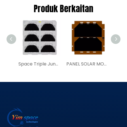
Produk Berkaitan
Space Triple Junction Pemasangan Sel Suria 30%TJ80SCA Pembekal Sistem Kuasa Satelit
PANEL SOLAR MODULAR CEPAT | YIM SAP100a|Beli Space Solar Cell