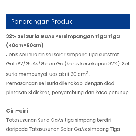
Penerangan Produk
32% Sel Suria GaAs Persimpangan Tiga Tiga
(40cm×80cm)
Jenis sel ini ialah sel solar simpang tiga substrat
GaInP2/GaAs/Ge on Ge (kelas kecekapan 32%). Sel
2
suria mempunyai luas aktif 30 cm
.
Pemasangan sel suria dilengkapi dengan diod
pintasan Si diskret, penyambung dan kaca penutup.
Ciri-ciri
Tatasusunan Suria GaAs tiga simpang terdiri
daripada Tatasusunan Solar GaAs simpang Tiga