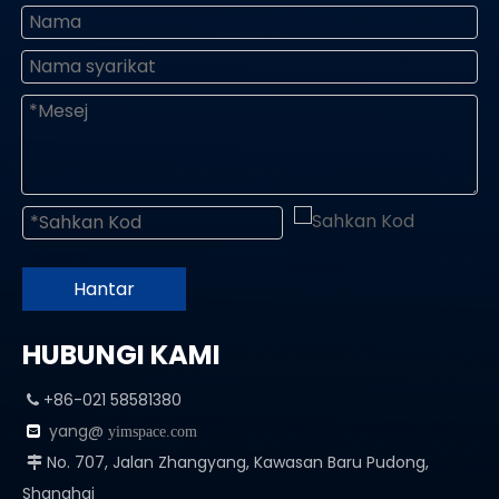
Hantar
HUBUNGI KAMI
+86-021 58581380

yang@

yimspace.com
No. 707, Jalan Zhangyang, Kawasan Baru Pudong,

Shanghai