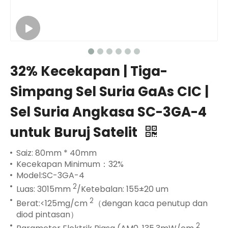
32% Kecekapan | Tiga-
Simpang Sel Suria GaAs CIC |
Sel Suria Angkasa SC-3GA-4
untuk Buruj Satelit
Saiz: 80mm * 40mm
Kecekapan Minimum：32%
Model:SC-3GA-4
2
Luas: 3015mm
/Ketebalan: 155±20 um
2
Berat:<125mg/cm
（dengan kaca penutup dan
diod pintasan）
2