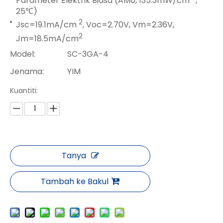
Parameter Elektrik Biasa (AM0, 135.3mW/cm
,
25℃)
2
Jsc=19.1mA/cm
, Voc=2.70V, Vm=2.36V,
2
Jm=18.5mA/cm
Model:
SC-3GA-4
Jenama:
YIM
Kuantiti:
Tanya
Tambah ke Bakul