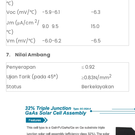
℃)
Voc (mV/℃)
-5.9
-6.1
-6.3
2
Jm (μA/cm
/
9.0
9.5
15.0
℃)
Vm (mV/℃)
-6.0
-6.2
-6.5
7.
Nilai Ambang
Penyerapan
≤ 0.92
Ujian Tarik (pada 45°)
2
≥0.83N/mm
Status
Berkelayakan