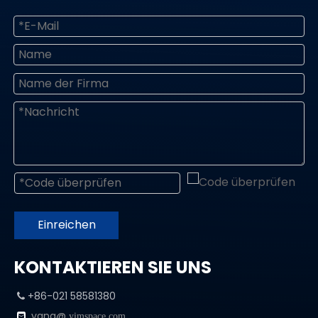
Einreichen
KONTAKTIEREN SIE UNS
+86-021 58581380

yang@

yimspace.com