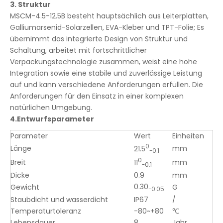
3.
Struktur
MSCM-4.5-12.5B besteht hauptsächlich aus Leiterplatten,
Galliumarsenid-Solarzellen, EVA-Kleber und TPT-Folie; Es
übernimmt das integrierte Design von Struktur und
Schaltung, arbeitet mit fortschrittlicher
Verpackungstechnologie zusammen, weist eine hohe
Integration sowie eine stabile und zuverlässige Leistung
auf und kann verschiedene Anforderungen erfüllen. Die
Anforderungen für den Einsatz in einer komplexen
natürlichen Umgebung.
4.
Entwurfsparameter
​
Parameter
Wert
Einheiten
0
Länge
mm
21.5
-0.1
0
Breit
mm
11
-0.
1
Dicke
0.9
mm
0.30
Gewicht
G
-0.
05
Staubdicht und wasserdicht
IP67
/
Temperaturtoleranz
-80~+80
℃
Lebensdauer
8
Jahr