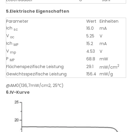
5.
Elektrische Eigenschaften
Parameter
Wert
Einheiten
Ich
16.0
mA
sc
V
5.25
V
oc
Ich
15.2
mA
MP
V
4.53
V
mp
P
68.8
mW
MP
2
Flächenspezifische Leistung
29.1
mW/cm
Gewichtsspezifische Leistung
156.4
mW/g
@AM0(136,7mW/cm2, 25℃)
6.
IV-Kurve