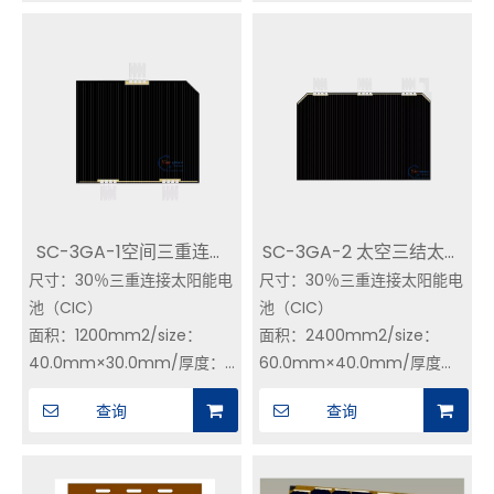
器和盖玻璃。
组成，通常包括Gainp Top细
三连接GAAS太阳阵列
胞，GAAS中间细胞和INGAAS
特征
底部细胞。不同的层材料具有
三结gaAs太阳能电池阵列是
不同的带隙，可以在太阳光谱
一致的三连接GAAS太阳能电
的不同带中吸收光子。 ES-
池板或太阳能电池板，以某种
30TJSC-33通过这种结构设
电气组装方式。
计实现了太阳光谱的更广泛利
haracteristical是高输出功
用，从而提高了光电转换效
率，高强抗辐射能力，较大的
率。
SC-3GA-1空间三重连接
SC-3GA-2 太空三结太阳
施用范围。
应用
尺寸：30％三重连接太阳能电
太阳能电池组件
尺寸：30％三重连接太阳能电
能电池组件
LEO，MEO，GEO和航天器
池（CIC）
池（CIC）
飞行体验
面积：1200mm2/size：
面积：2400mm2/size：
SJ系列卫星的探索，GY系列
40.0mm×30.0mm/厚度：
60.0mm×40.0mm/厚度：
的卫星。
155±20 UM
155±20 um
查询
查询
我们将提供严格的测试报告。
重量：<125mg/cm2（盖玻
重量：<80mg/cm2（带盖玻
璃玻璃和旁路二极管（典型）
璃和旁路二极管）
典型的电气参数（AM0，
（AM0，135.3MW/cm2，