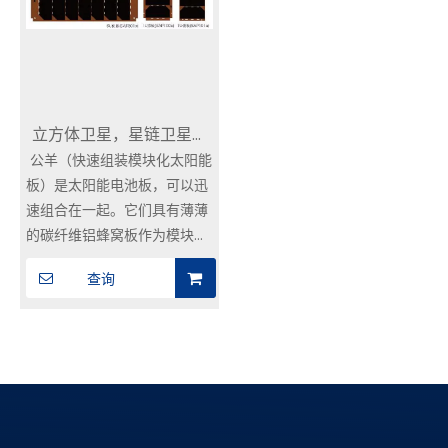
卫星概念定义
structure, through a
太阳能电池板和卫星之间的接
number of modules and
口根据制造商的不同而有所不
frame assembly, you can
同，前提是立方体卫星的整体
achieve solar panels Of
尺寸符合立方体卫星的规格。
the rapid assembly and
立方体卫星，星链卫星特
本产品兼容ISIS（Innovative
integration, both as a
Solutions In Space）立方卫
spacecraft solar array
公羊（快速组装模块化太阳能
殊太阳能电池板
星接口（可定制Clyde等标
plate can also be used as
板）是太阳能电池板，可以迅
准）。
a development board, the
速组合在一起。它们具有薄薄
output power range of
的碳纤维铝蜂窝板作为模块结
15W〜530W。模块化太阳能
构，还有碳纤维铝蜂窝状框架
查询
电池板可以容纳现有的部署，
结构。组装了几个模块和框
并驱动总厚度高达23mm的机
架，可以将面板快速放在一
制
起，并用作航天器太阳能阵列
板或开发板。它们可以产生
15W优530W的功率。这些模
块化的太阳能电池板可用于现
有部署和驱动机构，并且厚度