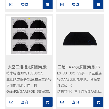
155±20 um
155±20 UM
查询
查询
重量：<125mg/cm2（含盖
重量：<125mg/cm2（带盖
玻片和旁路二极管） 典型电参
玻璃和旁路二极管）典型的电
数（AM0、135.3mW/cm2、
气参数（AM0，
25℃）
135.35.35.3mmw/cm2，25
Jsc=17.2mA/cm2,Voc=2.70V,Vm=2.36,Jm=16.4,Eff=30%
25℃）
JSC = 19.1mA/cm2，VOC =
2.70V，VM = 2.36，JM =
18.5，EFF = 32％
太空三连接太阳能电池组
三结GAAS太阳能电池ES-
技术描述30％TJ80SCA
件30％TJ80SCA
ES-30TJSC-33是一个三重连
30TJSC-33
此细胞类型是GE底物三重连接
接GAAS太阳能电池，其简要
太阳能电池组件上的
介绍如下：
GainP2/GAAS/GE（效率30-
结构特征：三个连接GAAS太
32％）。太阳能电池组件配备
阳能电池通常由串联连接的不
查询
查询
了离散的SI旁路二极管，互连
同材料的三个单个连接二极管