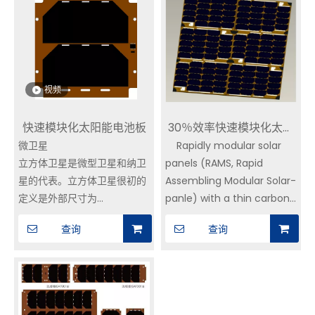
135.35.3mmw/cm2，
25）
255mw/cm2，25）
JSC = 17.2mA/cm2，voc =
JSC = 17.2mA/cm2，voc =
2.70V，VM = 2.36，JM =
2.70V，VM = 2.36，JM =
16.4，EFF = 30％
16.4，EFF = 30％
视频
快速模块化太阳能电池板
30％效率快速模块化太阳
微卫星
Rapidly modular solar
能电池板
立方体卫星是微型卫星和纳卫
panels (RAMS, Rapid
星的代表。立方体卫星很初的
Assembling Modular Solar-
定义是外部尺寸为
panle) with a thin carbon
10cm×10cm×10cm的立方体
fiber - aluminum
查询
查询
也称为立方体卫星，由多个标
honeycomb board as a
准立方体单元（Units）组
module structure,
成，如2U立方体卫星、3U立
combined with carbon
方体卫星、6U立方体卫星等。
fiber - aluminum
立方体
honeycomb frame