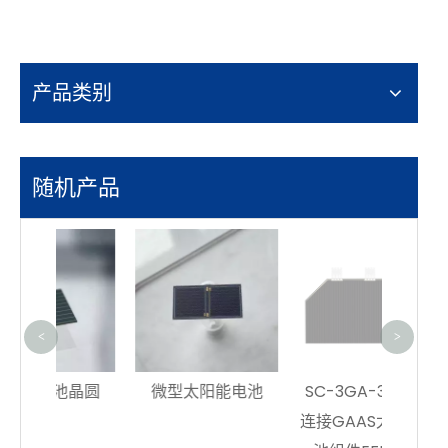
产品类别
随机产品
太空
30％
<
>
晶圆
微型太阳能电池
SC-3GA-3空间三
连接GAAS太阳能电