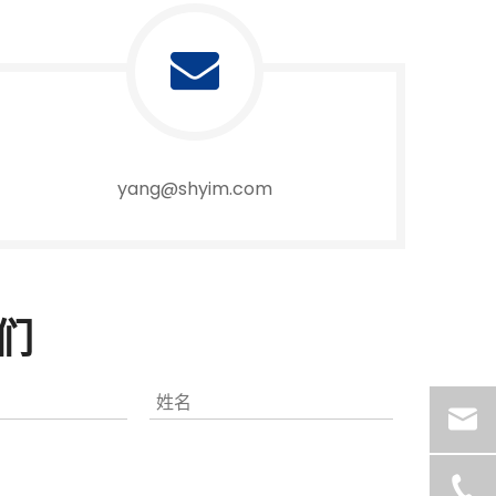
yang@shyim.com
们