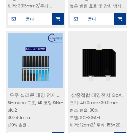
삼중접합 GaAs 태양전지
23mm입니다.
면적: 3015mm2/두께:
높은 변환 효율 및 강한 방사
구매 - 직접 제조사
155±20 um
선 저항
묻다
묻다
무게:<125mg/cm2(커버 유
우주선 응용 및 기타
리 및 바이패스 다이오드 포
함)
일반적인 전기 매개변수
(AM0, 135.3mW/cm2, 25℃)
Jsc=17.2mA/cm2,Voc=2.70V,Vm=2.36V,Jm=16.4mA/cm2
우주 실리콘 태양 전지 강
삼중접합 태양전지 GaAs
Si-mono 구조, AR 코팅:SiNx-
한 방사선 더 작은 크기:
크기: 40.0mm×30.0mm
CIC | 30% 효율성 | SC-
SiO2
최소 효율: 30%
30*40mm | 임 우주 위성
3GA-1 위성용 우주태양전
30×40mm
모델: SC-3GA-1
전력 시스템 공급 업체
지
≥19% 효율
면적: 12cm2/ 두께: 155±20
높은 변환 효율 및 강한 방사
um