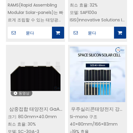
치 및 구동 메커니즘을 수용할
RAMS(Rapid Assembling
최소 효율: 32%
태양전지|위성전력시스템
태양전지 구매하기
수 있습니다.
Modular Solar-panels)는 빠
모델: SAP100a
공급업체
르게 조립할 수 있는 태양광
ISIS(Innovative Solutions In
패널입니다.
Space) 큐빅 위성 인터페이
묻다
묻다
모듈 구조로는 얇은 탄소 섬
스와 호환 가능(Clyde 및 기
유-알루미늄 벌집형 보드와
타 표준은 사용자 정의 가능).
탄소 섬유-알루미늄 벌집형
프레임 구조가 있습니다.
여러 개의 모듈과 프레임을 조
립하면 패널을 신속하게 조립
하여 우주선 태양광 어레이 플
레이트 또는 개발 보드로 사용
동영상
할 수 있습니다.
15W에서 530W 사이의 전력
삼중접합 태양전지 GaAs
우주실리콘태양전지 강한
을 생산할 수 있습니다. 이 모
듈형 태양광 패널은 기존 배치
크기: 80.0mm×40.0mm
CIC | 30% 효율성 | SC-
Si-mono 구조
방사선|임우주위성 전력시
및 구동 메커니즘과 함께 사용
최소 효율: 30%
40×80mm/166×83mm
3GA-3 YIM SPACE에서
스템 공급업체
할 수 있으며 최대 두께는
모델: SC-3GA-3
≥19% 효율