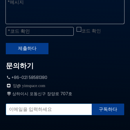
제출하다
문의하기
+86-021 58581380

양@

yimspace.com
상하이시 포동신구 장양로 707호

구독하다