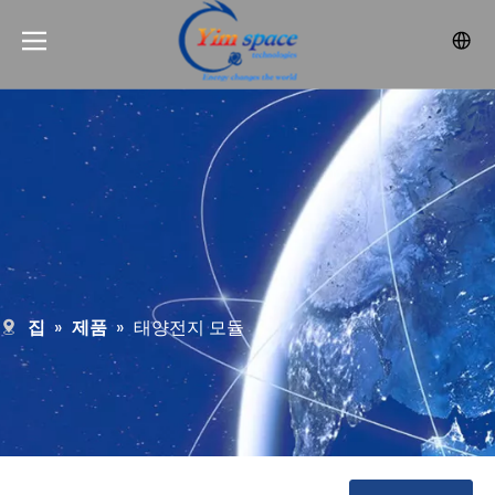
집
»
제품
»
태양전지 모듈