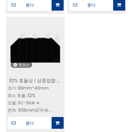
묻다
묻다
선 저항
무게:<150mg/cm2(커버 유
우주선 응용 및 기타
리 및 바이패스 다이오드 포
함)
일반적인 전기 매개변수
(AM0, 135.3mW/cm2, 25℃)
Jsc=17.2mA/cm2,
Voc=2.70V,
Vm=2.36V,Jm=16.4mA/cm2
동영상
32% 효율성 | 삼중접합 태
크기: 80mm*40mm
양전지 GaAs CIC | 위성
최소 효율: 32%
별자리용 SC-3GA-4 우주
모델: SC-3GA-4
태양전지
면적: 3015mm2/두께:
155±20 um
묻다
무게:<125mg/cm2(커버 유