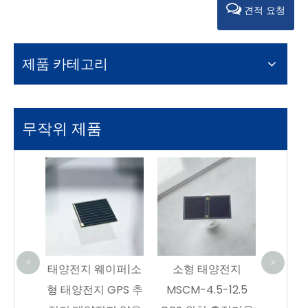
견적 요청
제품 카테고리
무작위 제품
삼중접합 태양전지
우주 
GaAs CIC | 30% 효
전
율성 | SC-3GA-3
30%T
YIM SPACE에서 삼
전력 
중접합 GaAs 태양
<
>
이퍼|소
소형 태양전지
전지 구매 - 직접 제
GPS 추
MSCM-4.5-12.5
조사