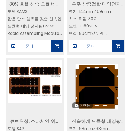
30% 효율 신속 모듈형 태
우주 삼중접합 태양전지
모델:RAMS
양광 패널 YIM 위성 전력
크기: 144mm*69mm
조립체 30%TJ80SCA 위
얇은 탄소 섬유를 갖춘 신속한
최소 효율: 30%
시스템 공급업체
성 전력 시스템 공급업체
모듈형 태양 전지판(RAMS,
모델: TJ80SCA
Rapid Assembling Modular
면적: 80cm2/두께:
Solar-panle) - 모듈 구조의
0.40±0.05mm
묻다
묻다
알루미늄 허니컴 보드, 탄소 섬
무게: 13.2±1.0g/cm2(커버 유
유와 결합 - 알루미늄 허니컴
리 및 바이패스 다이오드 포
프레임 구조, 다수의 모듈 및
함)
프레임 조립을 통해 태양광 패
일반적인 전기 매개변수
널을 달성할 수 있습니다. 신속
(AM0, 135.3mW/cm2, 25℃)
한 조립 및 통합이 가능하며
Jsc=17mA/cm2,
우주선 태양 전지 어레이 플레
Voc=2.78V, Vm=2.47V,
이트로도 개발 보드로 사용할
Jm=16.3mA/cm2
동영상
수 있으며 출력 범위는 15W ~
530W입니다.
큐브위성, 스타체인 위성
신속하게 모듈형 태양광
모듈형 태양광 패널은 최대
23mm의 총 두께로 기존 배
모델:SAP
특수 태양전지판|YIM SAP
크기: 98mm×98mm
패널 | YIM SAP100a|우주