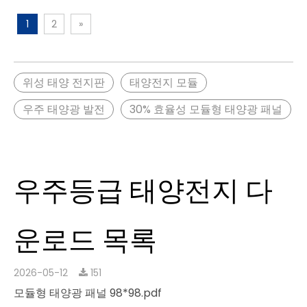
리 및 바이패스 다이오드 포
함)
1
2
»
일반적인 전기 매개변수
(AM0, 135.3mW/cm2, 25℃)
Jsc=19.1mA/cm2,
위성 태양 전지판
태양전지 모듈
Voc=2.70V, Vm=2.36V,
Jm=18.5mA/cm2
우주 태양광 발전
30% 효율성 모듈형 태양광 패널
우주등급 태양전지 다
운로드 목록
2026-05-12
151
모듈형 태양광 패널 98*98.pdf