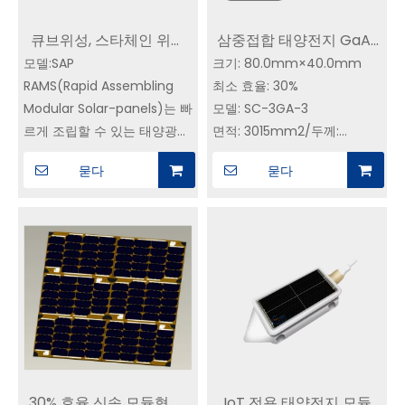
동영상
큐브위성, 스타체인 위성
삼중접합 태양전지 GaAs
모델:SAP
특수 태양전지판|YIM SAP
크기: 80.0mm×40.0mm
CIC | 30% 효율성 | SC-
RAMS(Rapid Assembling
최소 효율: 30%
태양전지|위성전력시스템
3GA-3 YIM SPACE에서
Modular Solar-panels)는 빠
모델: SC-3GA-3
공급업체
삼중접합 GaAs 태양전지
르게 조립할 수 있는 태양광
면적: 3015mm2/두께:
구매 - 직접 제조사
패널입니다.
155±20 um
묻다
묻다
모듈 구조로는 얇은 탄소 섬
무게:<125mg/cm2(커버 유
유-알루미늄 벌집형 보드와
리 및 바이패스 다이오드 포
탄소 섬유-알루미늄 벌집형
함)
프레임 구조가 있습니다.
일반적인 전기 매개변수
여러 개의 모듈과 프레임을 조
(AM0, 135.3mW/cm2, 25℃)
립하면 패널을 신속하게 조립
Jsc=17.2mA/cm2,Voc=2.70V,
하여 우주선 태양광 어레이 플
레이트 또는 개발 보드로 사용
할 수 있습니다.