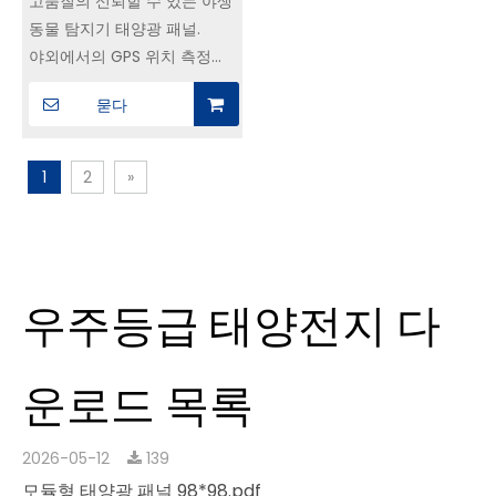
23mm의 총 두께로 기존 배
모델: MSCM-4.5-44.5
모듈|YIM China, IoT용 소
치 및 구동 메커니즘을 수용할
고품질의 신뢰할 수 있는 야생
형 태양전지 모듈 제조
수 있습니다.
동물 탐지기 태양광 패널.
야외에서의 GPS 위치 측정기,
웨어러블 장치 및 IOT 애플리
묻다
케이션용입니다.
다양한 마이크로전자 산업을
위한 전원 공급 솔루션을 제공
1
2
»
합니다.
내구성이 뛰어난 소재로 제작
된 이 태양광 패널은 가장 거
친 실외 조건도 견딜 수 있도
우주등급 태양전지 다
록 제작되었습니다.
운로드 목록
2026-05-12
139