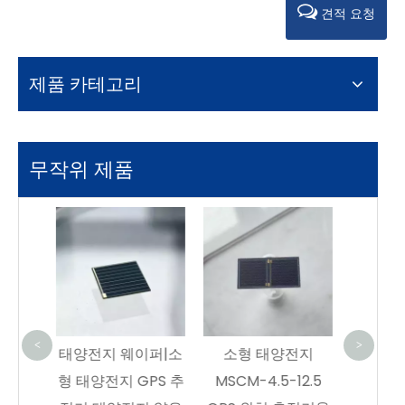
견적 요청
제품 카테고리
무작위 제품
우주 
전
30%TJ
전력 
이퍼|소
소형 태양전지
삼중접합 태양전지
<
>
PS 추
MSCM-4.5-12.5
GaAs CIC | 30% 효