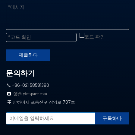
제출하다
문의하기
+86-021 58581380

양@

yimspace.com
상하이시 포동신구 장양로 707호

구독하다