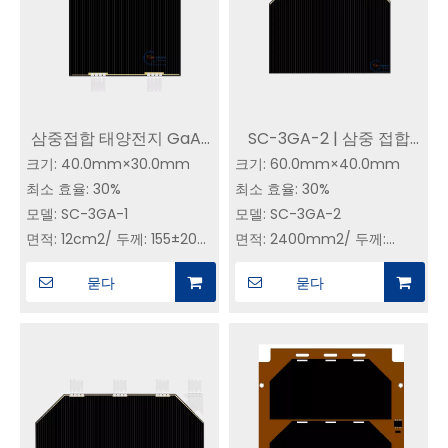
삼중접합 태양전지 GaAs
SC-3GA-2 | 삼중 접합
크기: 40.0mm×30.0mm
CIC | 30% 효율성 | SC-
크기: 60.0mm×40.0mm
GaAs CIC | 30% 효율 YIM
최소 효율: 30%
최소 효율: 30%
3GA-1 위성용 우주태양전
SPACE에서 삼중 접합
모델: SC-3GA-1
모델: SC-3GA-2
지
GaAs 태양전지 구매 – 직
면적: 12cm2/ 두께: 155±20
면적: 2400mm2/ 두께:
접 제조업체|궤도 태양광
um
155±20 um
발전
묻다
묻다
무게:<150mg/cm2(커버 유
무게:<80mg/cm2(커버 유리
리 및 바이패스 다이오드 포
및 바이패스 다이오드 포함)
함)
일반적인 전기 매개변수
일반적인 전기 매개변수
(AM0, 135.3mW/cm2, 25℃)
(AM0, 135.3mW/cm2, 25℃)
Jsc=17.2mA/cm2,
Jsc=17.2mA/cm2,
Voc=2.70V,