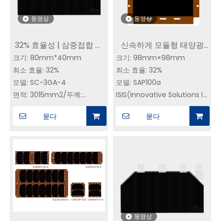
Voc=2.70V,
Vm=2.36V,Jm=16.4mA/cm2
Vm=2.36V,Jm=16.4mA/cm2
동영상
동영상
32% 효율성 | 삼중접합 태
신속하게 모듈형 태양광
크기: 80mm*40mm
양전지 GaAs CIC | 위성
크기: 98mm×98mm
패널 | YIM SAP100a|우주
최소 효율: 32%
최소 효율: 32%
별자리용 SC-3GA-4 우주
태양전지 구매하기
모델: SC-3GA-4
모델: SAP100a
태양전지
면적: 3015mm2/두께:
ISIS(Innovative Solutions In
155±20 um
Space) 큐빅 위성 인터페이
묻다
묻다
무게:<125mg/cm2(커버 유
스와 호환 가능(Clyde 및 기
리 및 바이패스 다이오드 포
타 표준은 사용자 정의 가능).
함)
일반적인 전기 매개변수
(AM0, 135.3mW/cm2, 25℃)
Jsc=19.1mA/cm2,
Voc=2.70V, Vm=2.36V,
Jm=18.5mA/cm2