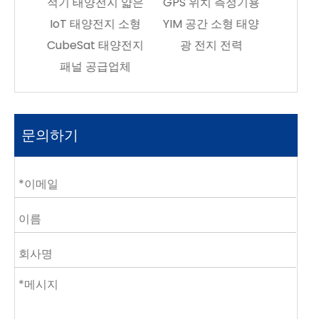
지 얇은
GPS 위치 측정기용
율성 | SC-3GA-3
지 소형
YIM 공간 소형 태양
YIM SPACE에서 삼
태양전지
광 전지 전력
중접합 GaAs 태양
업체
전지 구매 - 직접 제
조사
문의하기