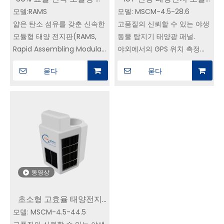
15W에서 530W 사이의 전력
30% 효율 신속 모듈형 태
IoT 전용 태양전지 모듈
을 생산할 수 있습니다. 이 모
듈형 태양광 패널은 기존 배치
모델:RAMS
양광 패널 YIM 위성 전력
모델: MSCM-4.5-28.6
YIM Space에서 삼중접합
및 구동 메커니즘과 함께 사용
얇은 탄소 섬유를 갖춘 신속한
고품질의 신뢰할 수 있는 야생
시스템 공급업체
GaAs Solar Cell 구매
할 수 있으며 최대 두께는
모듈형 태양 전지판(RAMS,
동물 탐지기 태양광 패널.
23mm입니다.
Rapid Assembling Modular
야외에서의 GPS 위치 측정기,
Solar-panle) - 모듈 구조의
웨어러블 장치 및 IOT 애플리
묻다
묻다
알루미늄 허니컴 보드, 탄소 섬
케이션용입니다.
유와 결합 - 알루미늄 허니컴
다양한 마이크로전자 산업을
프레임 구조, 다수의 모듈 및
위한 전원 공급 솔루션을 제공
프레임 조립을 통해 태양광 패
합니다.
널을 달성할 수 있습니다. 신속
내구성이 뛰어난 소재로 제작
한 조립 및 통합이 가능하며
된 이 태양광 패널은 가장 거
우주선 태양 전지 어레이 플레
친 실외 조건도 견딜 수 있도
이트로도 개발 보드로 사용할
록 제작되었습니다.
동영상
수 있으며 출력 범위는 15W ~
530W입니다.
초소형 고효율 태양전지
모듈형 태양광 패널은 최대