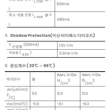
L min
500mA
L
최소 개별 전류 I
@ V
L ave
480mA
L
5.
Shadow Protection(이산 바이패스 다이오드)
V
(620mA)
1.0V 이하
순방향
역방향 (
)
0.2mA 이하
4.0V
6.
온도계수 (
20
℃
～
6
5
℃
)
1MeV, 5×10e
1MeV, 1×10e
매개변수
볼
14
2
1
5
2
/cm
/cm
Jsc(μA/cm2
11.0
10.0
13.0
2
/℃)
Voc(mV/℃)
-5.9
-6.1
-6.3
Jm(μA/cm2