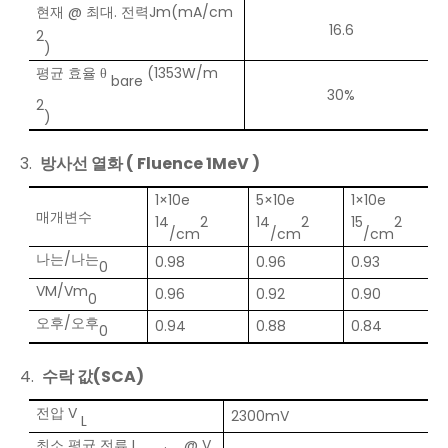
현재 @ 최대. 전력Jm(mA/cm
16.6
2
)
평균 효율 θ
(1353W/m
bare
30%
2
)
3.
방사선 열화 ( Fluence 1MeV )
1×10e
5×10e
1×10e
매개변수
14
2
14
2
15
2
/cm
/cm
/cm
나는/나는
0.98
0.96
0.93
0
VM/Vm
0.96
0.92
0.90
0
오후/오후
0.94
0.88
0.84
0
4.
수락 값(SCA)
전압 V
2300mV
L
최소 평균 전류 I
@ V