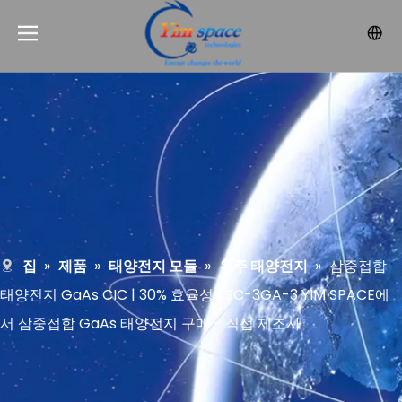
집
»
제품
»
태양전지 모듈
»
우주 태양전지
»
삼중접합
태양전지 GaAs CIC | 30% 효율성 | SC-3GA-3 YIM SPACE에
서 삼중접합 GaAs 태양전지 구매 - 직접 제조사