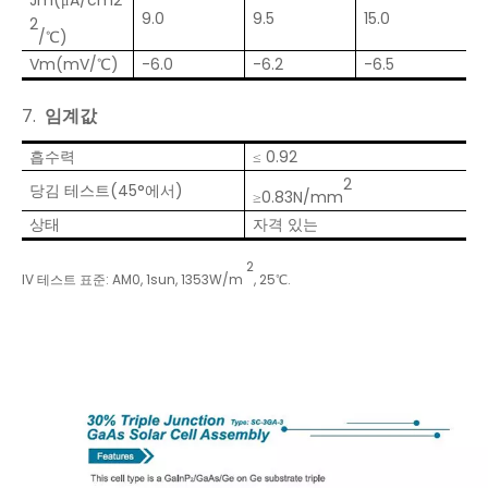
9.0
9.5
15.0
2
/℃)
Vm(mV/℃)
-6.0
-6.2
-6.5
7.
임계값
흡수력
≤ 0.92
2
당김 테스트(45°에서)
≥0.83N/mm
상태
자격 있는
2
IV 테스트 표준: AM0, 1sun, 1353W/m
, 25℃.