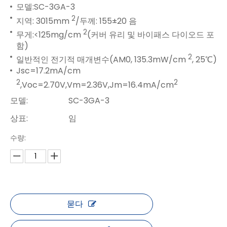
모델:SC-3GA-3
2
지역: 3015mm
/두께: 155±20 음
2
무게:<125mg/cm
(커버 유리 및 바이패스 다이오드 포
함)
2
일반적인 전기적 매개변수(AM0, 135.3mW/cm
, 25℃)
Jsc=17.2mA/cm
2
2
,Voc=2.70V,Vm=2.36V,Jm=16.4mA/cm
모델:
SC-3GA-3
상표:
임
수량:
묻다