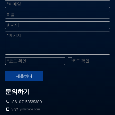
제출하다
문의하기
+86-021 58581380

양@

yimspace.com