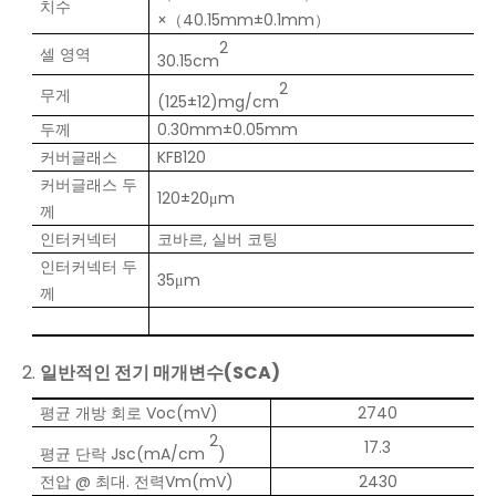
치수
×（40.15mm±0.1mm）
2
셀 영역
30.15cm
2
무게
(125±12)mg/cm
두께
0.30mm±0.05mm
커버글래스
KFB120
커버글래스 두
120±20μm
께
인터커넥터
코바르, 실버 코팅
인터커넥터 두
35μm
께
2.
일반적인 전기 매개변수(SCA)
평균 개방 회로 Voc(mV)
2740
2
17.3
평균 단락 Jsc(mA/cm
)
전압 @ 최대. 전력Vm(mV)
2430