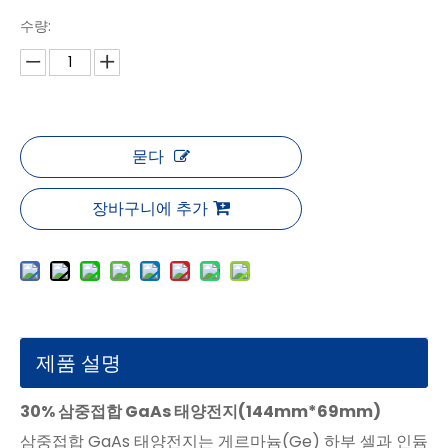
수량:
묻다
장바구니에 추가
제품 설명
30% 삼중접합 GaAs 태양전지(144mm*69mm)
삼중접합 GaAs 태양전지는 게르마늄(Ge) 하부 셀과 인듐