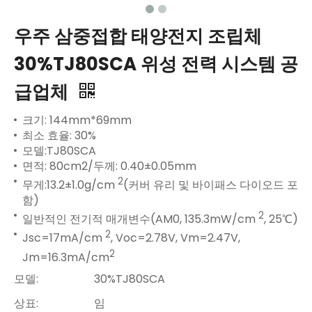
우주 삼중접합 태양전지 조립체
30%TJ80SCA 위성 전력 시스템 공
급업체
크기: 144mm*69mm
최소 효율: 30%
모델:TJ80SCA
면적: 80cm2/두께: 0.40±0.05mm
2
무게:13.2±1.0g/cm
(커버 유리 및 바이패스 다이오드 포
함)
2
일반적인 전기적 매개변수(AM0, 135.3mW/cm
, 25℃)
2
Jsc=17mA/cm
, Voc=2.78V, Vm=2.47V,
2
Jm=16.3mA/cm
모델:
30%TJ80SCA
상표:
임