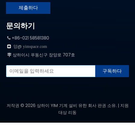
제출하다
문의하기
+86-021 58581380

양@

yimspace.com
상하이시 푸동신구 장양로 707호

구독하다
저작권 ©
2026
상하이 YIM 기계 설비 유한 회사 판권 소유. | 지원
대상
리동
제품 카테고리