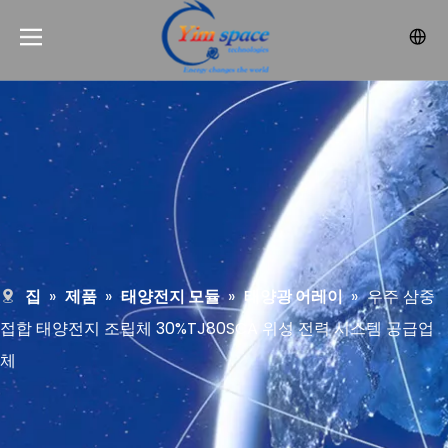
집
»
제품
»
태양전지 모듈
»
태양광 어레이
»
우주 삼중
접합 태양전지 조립체 30%TJ80SCA 위성 전력 시스템 공급업
체