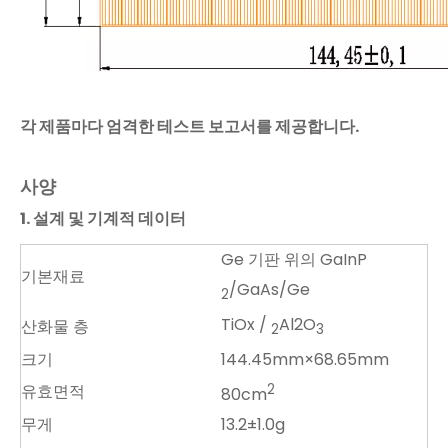
각 제품마다 엄격한 테스트 보고서를 제공합니다.
사양
1. 설계 및 기계적 데이터
Ge 기판 위의 GaInP
기본재료
/GaAs/Ge
2
TiOx
/
Al2O
산화물 층
2
3
크기
144.45mm×68.65mm
유효면적
2
80cm
무게
13.2±1.0g