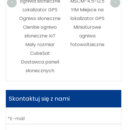
łoneczne
MSCM-4.5-12.5
złączem w YIM
sys
<
>
ator GPS
YIM Miejsce na
SPACE –
łoneczne
lokalizator GPS
Bezpośredni
 ogniwo
Miniaturowe
producent
zne IoT
ogniwa
ozmiar
fotowoltaiczne
eSat
a paneli
cznych
Skontaktuj się z nami