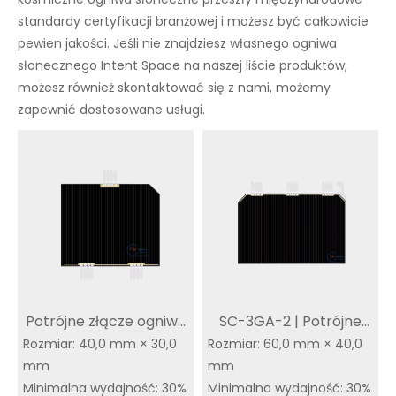
standardy certyfikacji branżowej i możesz być całkowicie
pewien jakości. Jeśli nie znajdziesz własnego ogniwa
słonecznego Intent Space na naszej liście produktów,
możesz również skontaktować się z nami, możemy
zapewnić dostosowane usługi.
Potrójne złącze ogniwa
SC-3GA-2 | Potrójne
słonecznego GaAs CIC |
Rozmiar: 40,0 mm × 30,0
Rozmiar: 60,0 mm × 40,0
złącze GaAs CIC |
mm
mm
Wydajność 30% |
Wydajność 30% Kup
Minimalna wydajność: 30%
Minimalna wydajność: 30%
Kosmiczne ogniwo
ogniwo słoneczne GaAs