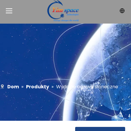
Dom
»
Produkty
»
Wydajne ogniwa słoneczne