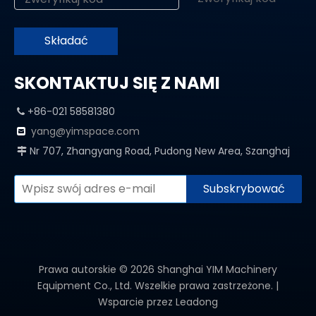
Składać
SKONTAKTUJ SIĘ Z NAMI
+86-021 58581380

yang@yimspace.com

Nr 707, Zhangyang Road, Pudong New Area, Szanghaj

Subskrybować
Prawa autorskie ©
2026
Shanghai YIM Machinery
Equipment Co., Ltd. Wszelkie prawa zastrzeżone. |
Wsparcie przez
Leadong