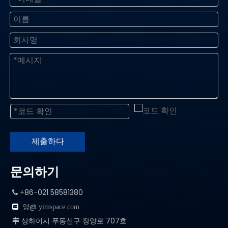
제출하다
문의하기
+86-021 58581380

양@

yimspace.com
상하이시 푸동신구 장양로 707호
