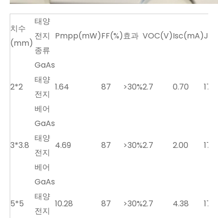
태양
치수
전지
Pmpp(mW)
FF(%)
효과
VOC(V)
Isc(mA)
JS
(mm)
종류
GaAs
태양
2*2
1.64
87
>30%
2.7
0.70
17.5
전지
베어
GaAs
태양
3*3.8
4.69
87
>30%
2.7
2.00
17.5
전지
베어
GaAs
태양
5*5
10.28
87
>30%
2.7
4.38
17.5
전지