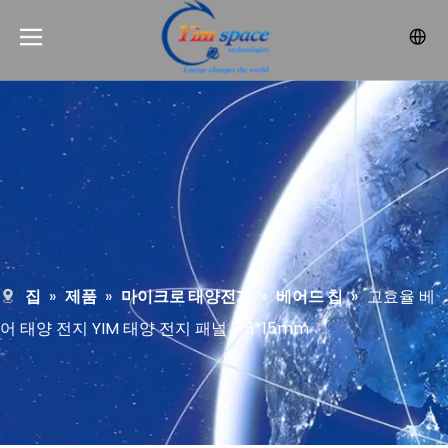
집
»
제품
»
마이크로 태양전지
»
베어드 칩
»
고효율 베
어 태양 전지 YIM 태양 전지 패널 7.5*15mm