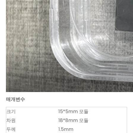
매개변수
크기
15*5mm 모듈
차원
18*8mm 모듈
두께
1.5mm