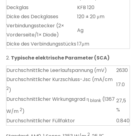
Deckglas
KFB 120
Dicke des Deckglases
120 ± 20 μm
Verbindungsstecker (2×
Ag
Vorderseite/1× Diode)
Dicke des Verbindungsstücks
17μm
2.
Typische elektrische Parameter (SCA)
Durchschnittliche Leerlaufspannung (mV)
2630
Durchschnittlicher Kurzschluss-Jsc (mA/cm
17.0
2
)
Durchschnittlicher Wirkungsgrad η
(1367
27,5
blank
%
2
W/m
)
Durchschnittlicher Füllfaktor
0.840
2