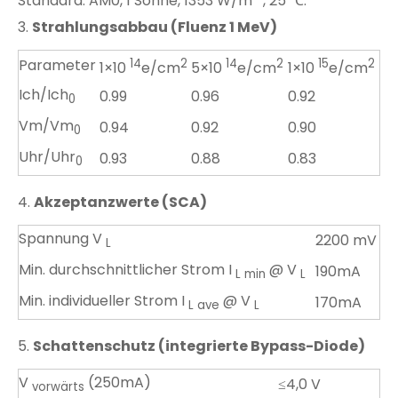
Standard: AM0, 1 Sonne, 1353 W/m
, 25 ℃.
3.
Strahlungsabbau (Fluenz 1 MeV)
Parameter
14
2
14
2
15
2
1×10
e/cm
5×10
e/cm
1×10
e/cm
Ich/Ich
0.99
0.96
0.92
0
Vm/Vm
0.94
0.92
0.90
0
Uhr/Uhr
0.93
0.88
0.83
0
4.
Akzeptanzwerte (SCA)
Spannung V
2200 mV
L
Min. durchschnittlicher Strom I
@ V
190mA
L min
L
Min. individueller Strom I
@ V
170mA
L ave
L
5.
Schattenschutz (integrierte Bypass-Diode)
V
(250mA)
≤4,0 V
vorwärts