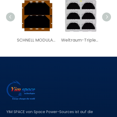
SCHNELL MODULARE SOLARPANEELE | YIM SAP100a|Weltraumsolarzelle kaufen
Weltraum-Triple-Junction-Solarzellenmontage 30%TJ80SCA Lieferant von Satellitenstromversorgungssystemen
YIM SPACE von Space Power-Sources ist auf die