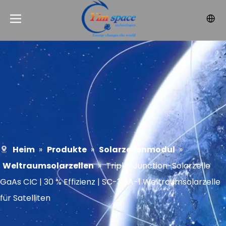
Heim
»
Produkte
»
Solarzellenmodul
»
Weltraumsolarzellen
»
Triple-Junction-Solarzelle
GaAs CIC | 30 % Effizienz | SC-3GA-1 Weltraumsolarzelle
für Satelliten