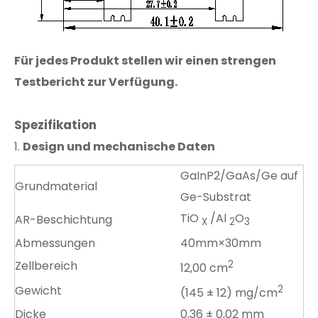
Für jedes Produkt stellen wir einen strengen
Testbericht zur Verfügung.
Spezifikation
1.
Design und mechanische Daten
GaInP2/GaAs/Ge auf
Grundmaterial
Ge-Substrat
TiO
/Al
O
AR-Beschichtung
X
2
3
Abmessungen
40mm×30mm
Zellbereich
2
12,00 cm
Gewicht
2
(145 ± 12) mg/cm
Dicke
0,36 ± 0,02 mm