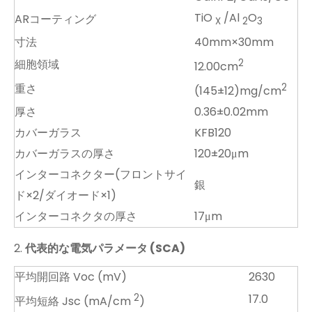
TiO
/Al
O
ARコーティング
X
2
3
寸法
40mm×30mm
細胞領域
2
12.00cm
重さ
2
(145±12)mg/cm
厚さ
0.36±0.02mm
カバーガラス
KFB120
カバーガラスの厚さ
120±20μm
インターコネクター(フロントサイ
銀
ド×2/ダイオード×1)
インターコネクタの厚さ
17μm
2.
代表的な電気パラメータ (SCA)
平均開回路 Voc (mV)
2630
2
17.0
平均短絡 Jsc (mA/cm
)