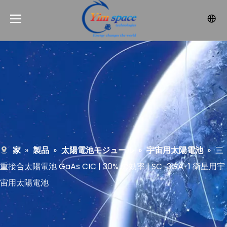
家
»
製品
»
太陽電池モジュール
»
宇宙用太陽電池
»
三
重接合太陽電池 GaAs CIC | 30% の効率 | SC-3GA-1 衛星用宇
宙用太陽電池