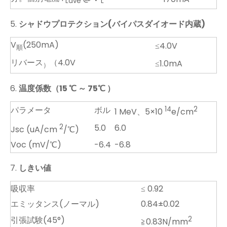
Lave
L
5.
シャドウプロテクション(バイパスダイオード内蔵)
V
(250mA)
≤4.0V
順
リバース
（4.0V
≤1.0mA
）
6.
温度係数（15
℃
～
75
℃
）
パラメータ
ボル
14
2
1 MeV、5×10
e/cm
2
5.0
6.0
Jsc (uA/cm
/℃)
Voc (mV/℃)
-6.4
-6.8
7.
しきい値
吸収率
≤ 0.92
エミッタンス(ノーマル)
0.84±0.02
引張試験(45°)
2
≧0.83N/mm