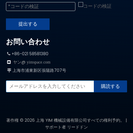
提出する
お問い合わせ
+86-021 58581380

ヤン@

yimspace.com
上海市浦東新区張陽路707号

購読する
著作権 ©
2026
上海 YIM 機械設備有限公司すべての権利予約。 |
サポート者
リードドン