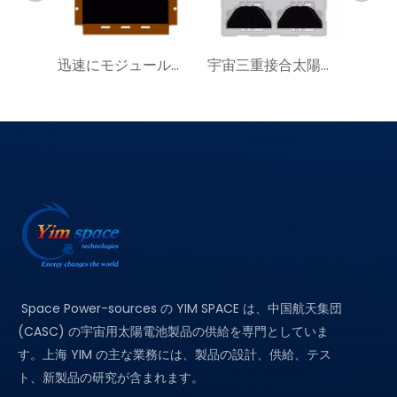
迅速にモジュール化されたソーラーパネル | YIM SAP100a|宇宙用太陽電池を購入する
宇宙三重接合太陽電池アセンブリ 30%TJ80SCA 衛星電源システム サプライヤー
Space Power-sources の YIM SPACE は、中国航天集団
(CASC) の宇宙用太陽電池製品の供給を専門としていま
す。上海 YIM の主な業務には、製品の設計、供給、テス
ト、新製品の研究が含まれます。