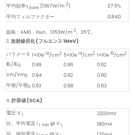
2
27.5%
平均効率η
(1367W/m
)
bare
平均フィルファクター
0.840
2
規格：AM0、1sun、1353W/m
、25℃。
3.
放射線劣化 (フルエンス 1MeV)
パラメータ
14
2
14
2
15
2
1×10e
/cm
5×10e
/cm
1×10e
/cm
私/私
0.99
0.96
0.92
0
Vm/Vm
0.94
0.92
0.90
0
午後/午後
0.93
0.88
0.83
0
4.
許容値 (SCA)
電圧 V
2200mV
L
分。平均電流 I
@ V
190mA
L min
L
分。個別電流 I
@ V
170mA