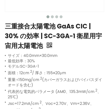
三重接合太陽電池 GaAs CIC |
30% の効率 | SC-3GA-1 衛星用宇
宙用太陽電池
サイズ：40.0mm×30.0mm
最低効率：30%
モデル:SC-3GA-1
2
面積：12cm
/ 厚さ：155±20μm
2
重量:<150mg/cm
(カバーガラスおよびバイパスダイ
オードを含む)
2
代表的な電気的パラメータ (AM0、135.3mW/cm
、
25℃)
2
Jsc=17.2mA/cm
、Voc=2.70V、Vm=2.36V、
2