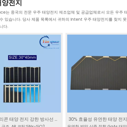
태양전지
space는 중국의 전문 우주 태양전지 제조업체 및 공급업체로서 모든 우주
수 있습니다. 당사 제품 목록에서 귀하의 Intent 우주 태양전지를 찾지
니다.
리콘 태양 전지 강한 방사선 더
30% 효율성 유연한 태양 전지
 태양전지 GaAs
우주 삼중접합 태양전지
삼중접합 태양전
 구조, AR 코팅:SiNx-SiO2
기: 30*40mm | 임 우주 위성
유연한 박막 삼중 접합 GaAs 태
중 접합 GaAs 40×80mm YI