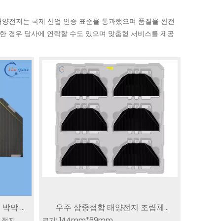
 태양전지는 국제 산업 인증 표준을 통과했으며 품질을 완전
 못한 경우 당사에 연락할 수도 있으며 맞춤형 서비스를 제공
 박막 삼
우주 삼중접합 태양전지 조립체
지 GaAs
SC-3GA-2 | 삼중 접합
야생동물 추적기를 
양 전지
M 우주 궤
크기: 144mm*69mm
30%TJ80SCA 위성 전력 시스템 공급