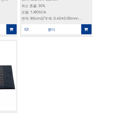
율성 | SC-
GaAs CIC | 30% 효율
특수 태양전지 모듈|Y
최소 효율: 30%
업체
용 우주태양
YIM SPACE에서 삼중 접
Space 태양열 동물 
모델: TJ80SCA
지
합 GaAs 태양전지 구매
기의 마이크로 광전
면적: 80cm2/두께: 0.40±0.05mm
– 직접 제조업체|궤도 태
무게: 13.2±1.0g/cm2(커버 유리 및 바이패
묻다
와 호환됩니
스 다이오드 포함)
양광 발전
일반적인 전기 매개변수(AM0,
135.3mW/cm2, 25℃)
Jsc=17mA/cm2, Voc=2.78V, Vm=2.47V,
Jm=16.3mA/cm2