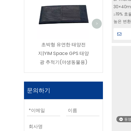
4.5-12.5 GPS 위치 측정
CIC |
30×40
기용 YIM 공간 소형 태양
3GA-
≥19% 효
광 전지 전력
삼중접합
높은 변환
<
>
구매
우주선 응
초박형 유연한 태양전
지|YIM Space GPS 태양
광 추적기(야생동물용)
문의하기
동