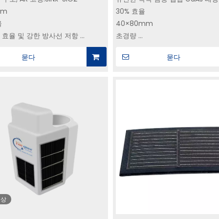
 30% 효율성 | SC-
조립체 30%TJ80SCA 위
CIC | 30% 효
mm
30% 효율
전력 시스템 공급 업체
도 태양광 발전
3 YIM SPACE에서
성 전력 시스템 공급업체
3GA-1 위성
율
40×80mm
 GaAs 태양전지
전
 효율 및 강한 방사선 저항
초경량
 - 직접 제조사
용 및 기타
4주 리드 타임
묻다
묻다
위성, 우주선, UAV 및 기타 분야
다.
영상