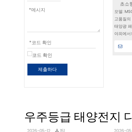
초소형
모델: MS
China
고품질의 
태양광 패
야외에서의
및 IOT
다양한 마
솔루션을
내구성이 
제출하다
패널은 가
록 제작
우주등급 태양전지 
2026-05-12
151
2026-05