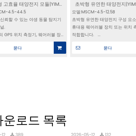
 고효율 태양전지 모듈|YIM
초박형 유연한 태양전지|YIM 
CM-4.5-44.5
, IoT용 소형 태양전지 모듈 제조
모델:MSCM-4.5-12.5B
GPS 태양광 추적기(야생
신뢰할 수 있는 야생 동물 탐지기
초박형 유연한 태양전지 구성 요
널.
휴대용 웨어러블 장치 또는 위치 
 GPS 위치 측정기, 웨어러블 장치
적합합니다.
 애플리케이션용입니다.
경량, 소형, 고효율
묻다
묻다
이크로전자 산업을 위한 전원 공급
 제공합니다.
뛰어난 소재로 제작된 이 태양광
장 거친 실외 조건도 견딜 수 있도
되었습니다.
다운로드 목록
-12
389
2026-05-12
132