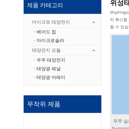
위성
제품 카테고리
Shyim
히 확신할 
마이크로 태양전지
할 수 있습
베어드 칩
마이크로솔라
태양전지 모듈
우주 태양전지
태양광 패널
태양광 어레이
무작위 제품
우주 실
소형 태양전지 MSCM-
삼중접합
Si-mono
작은 크