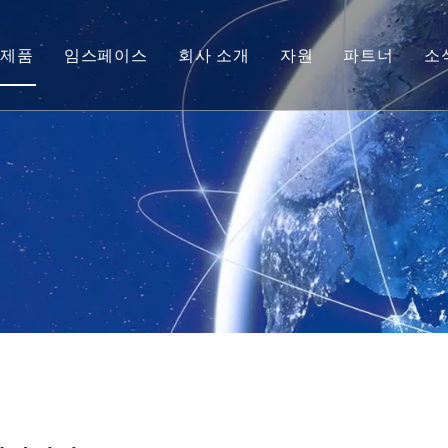
제품
임스페이스
회사 소개
자원
파트너
소
태양전지 모듈
기술 팁
마이크로 태양전지
서비스
베어드 칩