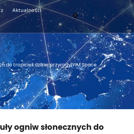
cz
Aktualności
zne
 do tropicieli dzikiej przyrody|YIM Space
uły ogniw słonecznych do