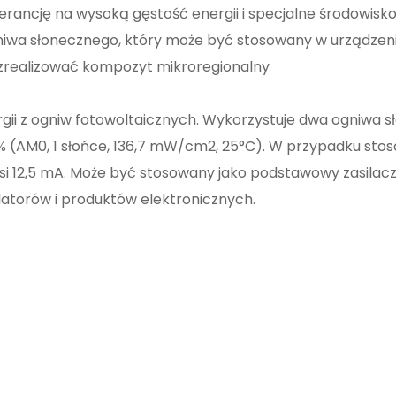
lerancję na wysoką gęstość energii i specjalne środowisko
niwa słonecznego, który może być stosowany w urządzeni
 zrealizować kompozyt mikroregionalny
ii z ogniw fotowoltaicznych. Wykorzystuje dwa ogniwa 
% (AM0, 1 słońce, 136,7 mW/cm2, 25°C). W przypadku sto
si 12,5 mA. Może być stosowany jako podstawowy zasilacz
latorów i produktów elektronicznych.