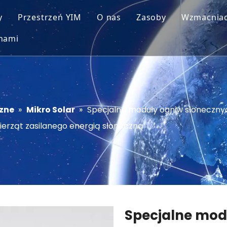
y
Przestrzeń YIM
O nas
Zasoby
Wzmacnia
 nami
ł ogniw słonecznych
Wskazówki technic
oogniwa słoneczne
Praca
chipsy
zne
»
Mikro Solar
»
Specjalne moduły ogniw słonecznych
ierząt zasilanego energią słoneczną
Specjalne mod