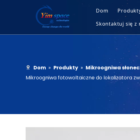
Dom
Produkt
Skontaktuj się z
Modu
Rekrutacja
Mikr
Gołe 
Dom
»
Produkty
»
Mikroogniwa słonec
Mikroogniwa fotowoltaiczne do lokalizatora zw