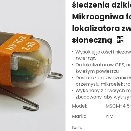
śledzenia dzik
Mikroogniwa f
lokalizatora z
słoneczną
Wysokiej jakości i nieza
zwierząt.
Do lokalizatorów GPS, u
świeżym powietrzu.
Dostarcza rozwiązania w 
przemysłu mikroelektron
Wykonany z trwałych mat
zbudowany, aby wytrzym
Model:
MSCM-4.5-
Marka:
YIM
Ilość: