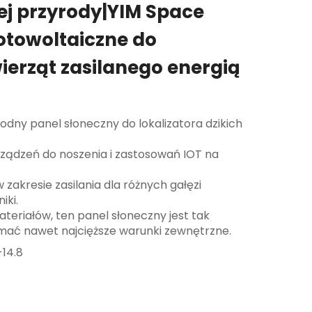
iej przyrody|YIM Space
otowoltaiczne do
wierząt zasilanego energią
wodny panel słoneczny do lokalizatora dzikich
rządzeń do noszenia i zastosowań IOT na
zakresie zasilania dla różnych gałęzi
iki.
eriałów, ten panel słoneczny jest tak
ać nawet najcięższe warunki zewnętrzne.
14.8