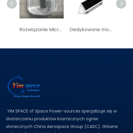
Rozwiązanie Micro Power dla wydajnych modułów ogniw słonecznych do lokalizatorów GPS, GPS Solar Tracker
Dedykowane moduły ogniw słonecznych IoT Kup ogniwo słoneczne GaAs z potrójnym złączem w YIM Space
YIM SPACE of Space Power-sources specjalizuje się w
dostarczaniu produktów kosmicznych ogniw
słonecznych China Aerospace Group (CASC). Główne