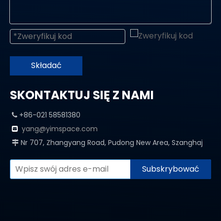
Składać
SKONTAKTUJ SIĘ Z NAMI
+86-021 58581380

yang@yimspace.com

Nr 707, Zhangyang Road, Pudong New Area, Szanghaj

Subskrybować