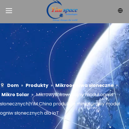
Dom
»
Produkty
»
Mikroogniwa słoneczne
»
Mikro Solar
»
Mikrowysokowydajny moduł ogniw
słonecznych|YIM China produkuje miniaturowy moduł
ogniw słonecznych dla IoT