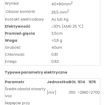
Wymiar
2
40×80mm
Obszar komórki
2
29,5 mm
Kontakt elektrodowy
Au lub Ag
Efektywność
≥30% (AM0 25 ℃)
Promień gięcia
3,5cm
Waga
<0,8 g
Grubość
40um
Chłonność
0.81
Emisja
0.82
Typowe parametry elektryczne
Parametr
Jednostka
BOL
1E14
1E15
Średni obwód otwarty
[mV]
3110
>2990
>2700
Voc
Napięcie przy