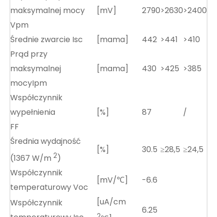
maksymalnej mocy
[mV]
2790
>2630
>2400
Vpm
Średnie zwarcie Isc
[mama]
442
>441
>410
Prąd przy
maksymalnej
[mama]
430
>425
>385
mocyIpm
Współczynnik
wypełnienia
[%]
87
/
FF
Średnia wydajność
[%]
30.5
≥28,5
≥24,5
2
(1367 W/m
)
Współczynnik
[mV/℃]
-6.6
temperaturowy Voc
[uA/cm
Współczynnik
6.25
2