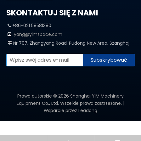
SKONTAKTUJ SIĘ Z NAMI
+86-021 58581380

yang@yimspace.com

Nr 707, Zhangyang Road, Pudong New Area, Szanghaj

Subskrybować
Prawa autorskie ©
2026
Shanghai YIM Machinery
Equipment Co., Ltd. Wszelkie prawa zastrzeżone. |
Wsparcie przez
Leadong
KATEGORIA PRODUKTU