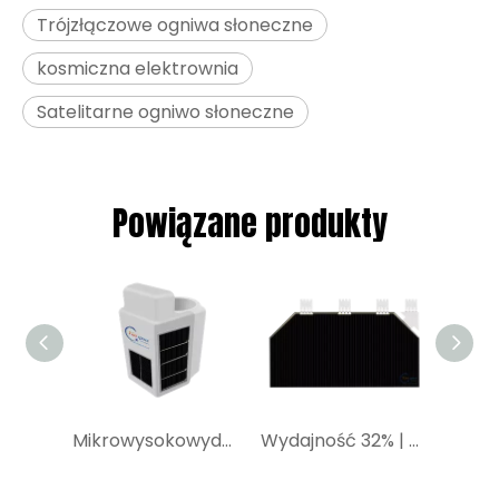
Trójzłączowe ogniwa słoneczne
kosmiczna elektrownia
Satelitarne ogniwo słoneczne
Powiązane produkty
Mikrowysokowydajny moduł ogniw słonecznych|YIM China produkuje miniaturowe moduły ogniw słonecznych dla IoT
Wydajność 32% | Trójzłączowe ogniwo słoneczne GaAs CIC | Kosmiczne ogniwo słoneczne SC-3GA-4 do konstelacji satelitów