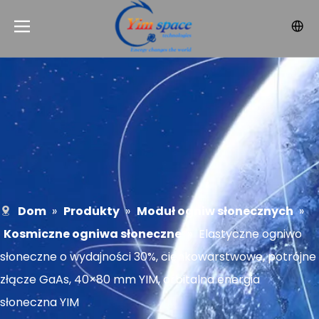
Dom
»
Produkty
»
Moduł ogniw słonecznych
»
Kosmiczne ogniwa słoneczne
»
Elastyczne ogniwo
słoneczne o wydajności 30%, cienkowarstwowe, potrójne
złącze GaAs, 40×80 mm YIM, orbitalna energia
słoneczna YIM