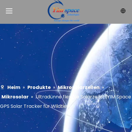
Heim
»
Produkte
»
Mikrosolarzellen
»
Mikrosolar
»
Ultradünne flexible Solarzellen|YIM Space
GPS Solar Tracker für Wildtiere