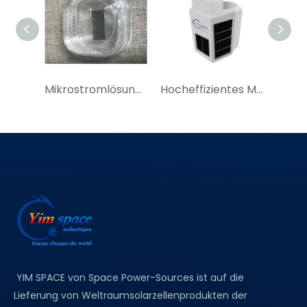
Mikrostromlösung für effiziente Solarzellenmodule für GPS-Ortungsgeräte, GPS-Solar-Tracker
Hocheffizientes Mikro-Solarzellenmodul | YIM China stellt Miniatur-Solarzellenmodul für das Internet der Dinge her
YIM SPACE von Space Power-Sources ist auf die
Lieferung von Weltraumsolarzellenprodukten der