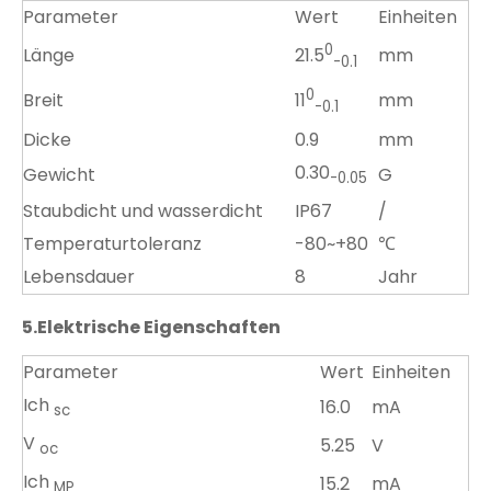
Parameter
Wert
Einheiten
0
Länge
mm
21.5
-0.1
0
Breit
mm
11
-0.
1
Dicke
0.9
mm
0.30
Gewicht
G
-0.
05
Staubdicht und wasserdicht
IP67
/
Temperaturtoleranz
-80~+80
℃
Lebensdauer
8
Jahr
5.
Elektrische Eigenschaften
Parameter
Wert
Einheiten
Ich
16.0
mA
sc
V
5.25
V
oc
Ich
15.2
mA
MP