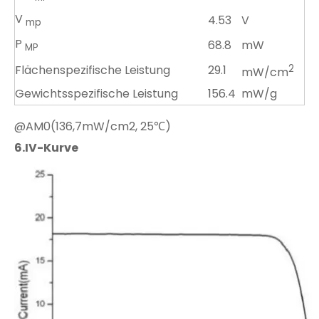
V
4.53
V
mp
P
68.8
mW
MP
Flächenspezifische Leistung
29.1
2
mW/cm
Gewichtsspezifische Leistung
156.4
mW/g
@AM0(136,7mW/cm2, 25℃)
6.
IV-Kurve