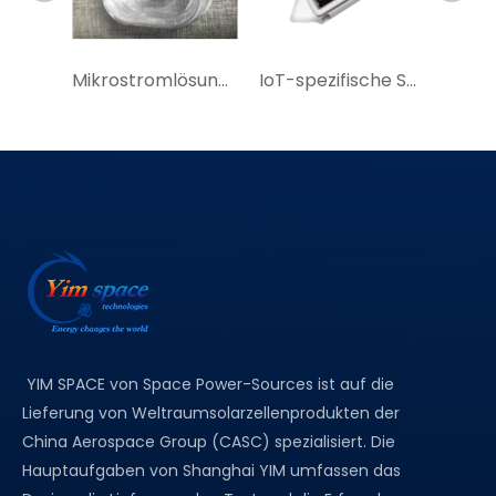
Mikrostromlösung für effiziente Solarzellenmodule für GPS-Ortungsgeräte, GPS-Solar-Tracker
IoT-spezifische Solarzellenmodule Kaufen Sie Triple-Junction-GaAs-Solarzellen bei YIM Space
YIM SPACE von Space Power-Sources ist auf die
Lieferung von Weltraumsolarzellenprodukten der
China Aerospace Group (CASC) spezialisiert. Die
Hauptaufgaben von Shanghai YIM umfassen das