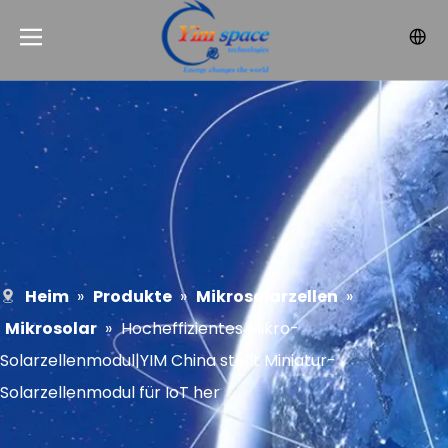
Heim
»
Produkte
»
Mikrosolarzellen
»
Mikrosolar
»
Hocheffizientes Mikro-
Solarzellenmodul|YIM China stellt Miniatur-
Solarzellenmodul für IoT her