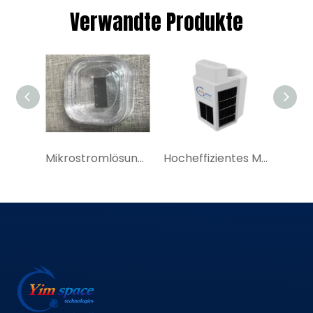
Verwandte Produkte
Mikrostromlösung für effiziente Solarzellenmodule für GPS-Ortungsgeräte, GPS-Solar-Tracker
Hocheffizientes Mikro-Solarzellenmodul | YIM China stellt Miniatur-Solarzellenmodul für das Internet der Dinge her