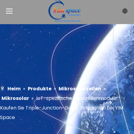
Heim
»
Produkte
»
Mikrosolarzellen
»
Mikrosolar
»
IoT-spezifische Solarzellenmodule
Kaufen Sie Triple-Junction-GaAs-Solarzellen bei YIM
Space