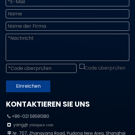
Einreichen
KONTAKTIEREN SIE UNS
+86-021 58581380

yang@

yimspace.com
Nr. 707, Zhangyang Road, Pudong New Area, Shanghai
