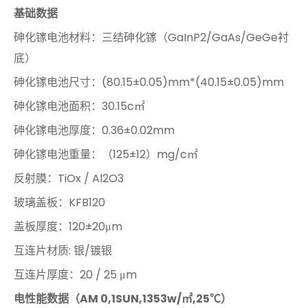
基础数据
砷化镓电池材料：三结砷化镓（GaInP2/GaAs/GeGe衬
底）
砷化镓电池尺寸：(80.15±0.05)mm*(40.15±0.05)mm
砷化镓电池面积：30.15c㎡
砷化镓电池厚度：0.36±0.02mm
砷化镓电池重量：（125±12）mg/c㎡
反射膜：TiOx / Al2O3
玻璃盖板：KFB120
盖板厚度：120±20μm
互连片材质: 银/镀银
互连片厚度：20 / 25 μm
电性能数据（AM 0,1SUN,1353w/㎡,25℃）