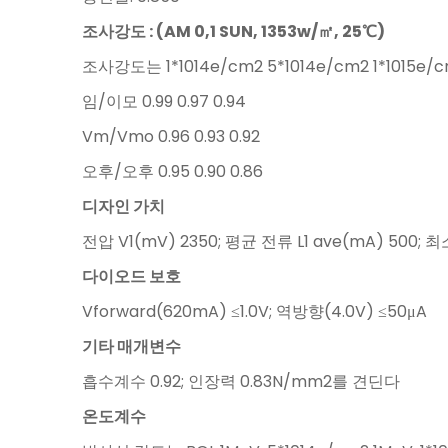
조사강도 : (AM 0,1 SUN, 1353w/㎡, 25℃)
조사강도는 1*1014e/cm2 5*1014e/cm2 1*1015e
임/이모 0.99 0.97 0.94
Vm/Vmo 0.96 0.93 0.92
오후/오후 0.95 0.90 0.86
디자인 가치
전압 V1(mV) 2350; 평균 전류 L1 ave(mA) 500; 최
다이오드 보호
Vforward(620mA) ≤1.0V; 역방향(4.0V) ≤50μA
기타 매개변수
흡수계수 0.92; 인장력 0.83N/mm2를 견딘다
온도계수