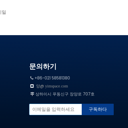
비밀
문의하기
+86-021 58581380

양@

yimspace.com
상하이시 푸동신구 장양로 707호

구독하다