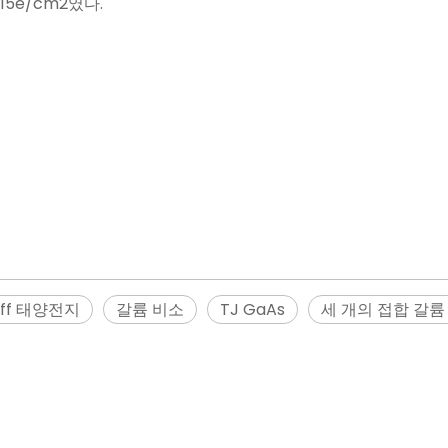
015e/cm2였다.
Eff 태양전지
갈륨 비소
TJ GaAs
세 개의 접합 갈륨