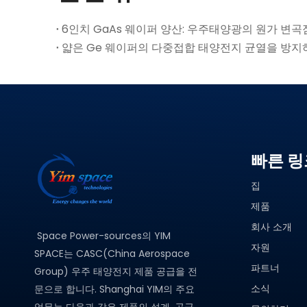
6인치 GaAs 웨이퍼 양산: 우주태양광의 원가 변곡
얇은 Ge 웨이퍼의 다중접합 태양전지 균열을 방지
빠른 링
집
제품
회사 소개
Space Power-sources의 YIM
자원
SPACE는 CASC(China Aerospace
파트너
Group) 우주 태양전지 제품 공급을 전
소식
문으로 합니다. Shanghai YIM의 주요