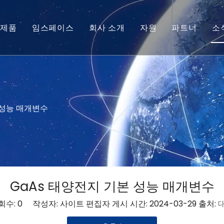
제품
임스페이스
회사 소개
자원
파트너
소
태양전지 모듈
기술 팁
마이크로 태양전지
서비스
베어드 칩
 성능 매개변수
GaAs 태양전지 기본 성능 매개변수
회수:
0
작성자: 사이트 편집자 게시 시간: 2024-03-29 출처: