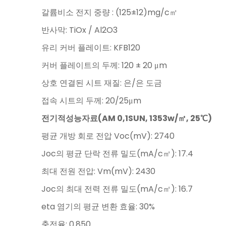
갈륨비소 전지 중량 : (125±12)mg/c㎡
반사막: TiOx / Al2O3
유리 커버 플레이트: KFB120
커버 플레이트의 두께: 120 ± 20 μm
상호 연결된 시트 재질: 은/은 도금
접속 시트의 두께: 20/25μm
전기적성능자료(AM 0,1SUN, 1353w/㎡, 25℃)
평균 개방 회로 전압 Voc(mV): 2740
Joc의 평균 단락 전류 밀도(mA/c㎡): 17.4
최대 전원 전압: Vm(mV): 2430
Joc의 최대 전력 전류 밀도(mA/c㎡): 16.7
eta 염기의 평균 변환 효율: 30%
충전율: 0.850