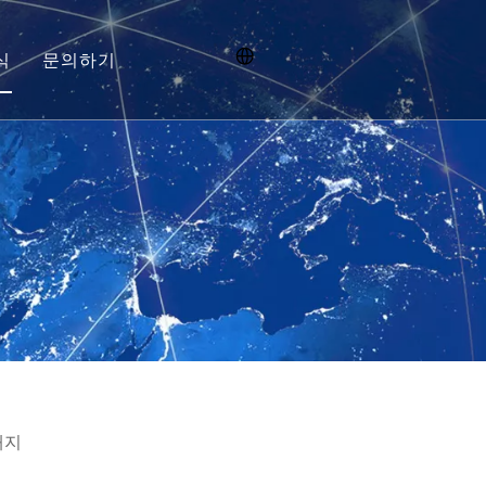
식
문의하기
신병 모집
대지