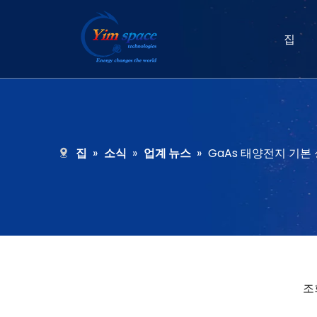
집
집
»
소식
»
업계 뉴스
»
GaAs 태양전지 기본
조