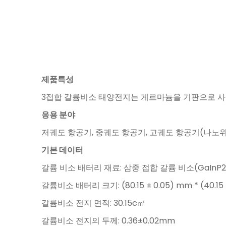
제품특성
3접합 갈륨비소 태양전지는 게르마늄을 기판으로 사용
응용 분야
저궤도 항공기, 중궤도 항공기, 고궤도 항공기(나노위성,
기본 데이터
갈륨 비소 배터리 재료: 삼중 접합 갈륨 비소(GaInP2
갈륨비소 배터리 크기: (80.15 ± 0.05) mm * (40.15 
갈륨비소 전지 면적: 30.15c㎡
갈륨비소 전지의 두께: 0.36±0.02mm