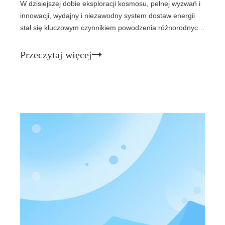
W dzisiejszej dobie eksploracji kosmosu, pełnej wyzwań i
innowacji, wydajny i niezawodny system dostaw energii
stał się kluczowym czynnikiem powodzenia różnorodnych
misji kosmicznych. Moduł ogniw słonecznych z potrójnym
złączem GaAs na bazie arsenku galu, charakteryzujący
Przeczytaj więcej
się wyjątkową wydajnością i wyjątkowymi zaletami