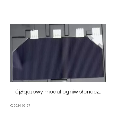
wskaźnikiem mi
Trójzłączowy moduł ogniw słonecznych z arsenku galu GaAs: efektywny wybór energii w projektach kosmicznych
2024-06-27