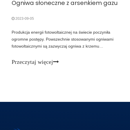
Ogniwa słoneczne z arsenkiem gazu
2023-09-05
Produkcja energii fotowoltaicznej na świecie poczyniła
ogromne postępy. Powszechnie stosowanymi ogniwami
fotowoltaicznymi są zazwyczaj ogniwa z krzemu
polikrystalicznego i ogniwa z krzemu monokrystalicznego.
Jednakże, ze względu na ograniczone możliwości dostaw
Przeczytaj więcej
surowca krzemu polikrystalicznego i spekulacje m.in