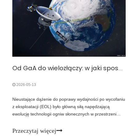
Vladimira Bulovicia w Massachusetts Institute of
Technology (MIT) wprowadziło elastyczne organiczne
cienkowarstwowe ogniwa słoneczne zintegrowane z
tkaniną.
Od GaA do wielozłączy: w jaki sposób wydajność EOL napędza ewolucję kosmicznych ogniw słonecznych?
2026-05-13
Nieustające dążenie do poprawy wydajności po wycofaniu
z eksploatacji (EOL) było główną siłą napędzającą
ewolucję technologii ogniw słonecznych w przestrzeni
kosmicznej. Wydajność EOL — wydajność i moc ogniwa
Space Solar po długotrwałym narażeniu na
Przeczytaj więcej
promieniowanie i stres środowiskowy — jest decydującym