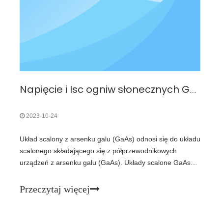
Napięcie i Isc ogniw słonecznych GaAs
2023-10-24
Układ scalony z arsenku galu (GaAs) odnosi się do układu
scalonego składającego się z półprzewodnikowych
urządzeń z arsenku galu (GaAs). Układy scalone GaAs
obejmują ultraszybki układ scalony GaAs (VHSIC),
mikrofalowy monolityczny układ scalony (MMIC) i
Przeczytaj więcej
fotoelektryczny układ scalony