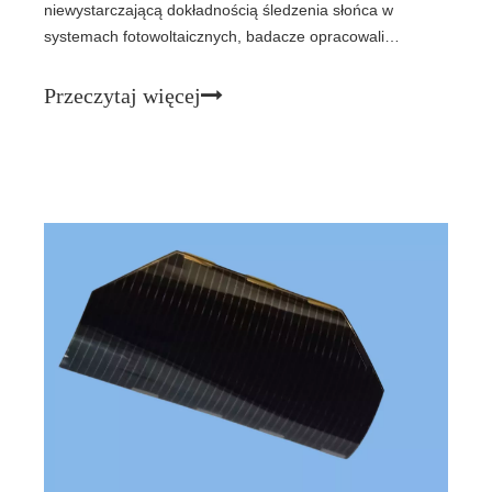
niewystarczającą dokładnością śledzenia słońca w
systemach fotowoltaicznych, badacze opracowali
hybrydowy algorytm dwuosiowego systemu śledzenia
słońca (DASTS), który integruje pozycjonowanie GPS i
Przeczytaj więcej
rezystory zależne od światła (LDR). Dzięki innowacyjnej
konstrukcji LDR i optymalizacji algorytmu błąd śledzenia
został zmniejszony do 1,8°, a wyniki eksperymentów
wykazują 38,2% wzrost wytwarzania energii w porównaniu
z systemami stacjonarnymi.