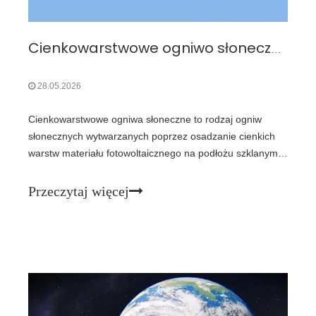
Cienkowarstwowe ogniwo słoneczne — wiedziałeś więcej, aby kupić ogniwo słoneczne GaAs z potrójnym złączem
28.05.2026
Cienkowarstwowe ogniwa słoneczne to rodzaj ogniw
słonecznych wytwarzanych poprzez osadzanie cienkich
warstw materiału fotowoltaicznego na podłożu szklanym,
plastikowym lub metalowym. Cienkowarstwowe ogniwa
słoneczne są zazwyczaj znacznie cieńsze niż płytki
Przeczytaj więcej
stosowane w konwencjonalnych ogniwach słonecznych na
bazie krzemu krystalicznego. Zaledwie siedem lat później,
w 1999 r., Amerykańskie Narodowe Laboratorium Energii
Odnawialnej i Spectrolab nawiązały współpracę nad
trójzłączowym ogniwem słonecznym z arsenku galu, które
osiągnęło sprawność 32%. W 2022 roku laboratorium
elektroniki organicznej i nanostrukturalnej (ONE)