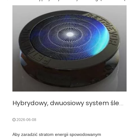
Hybrydowy, dwuosiowy system śledzenia energii słonecznej GPS/LDR do przezwyciężania strat energii w stałych instalacjach fotowoltaicznych
2026-06-08
Aby zaradzić stratom energii spowodowanym