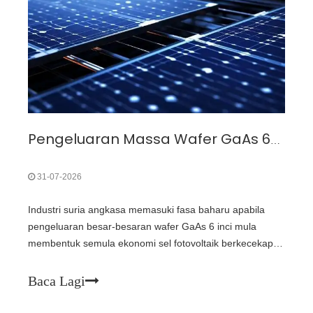
Pengeluaran Massa Wafer GaAs 6-inci: Titik Infleksi Kos untuk PV Angkasa
31-07-2026
Industri suria angkasa memasuki fasa baharu apabila
pengeluaran besar-besaran wafer GaAs 6 inci mula
membentuk semula ekonomi sel fotovoltaik berkecekapan
tinggi. Format wafer yang lebih besar bukan sahaja
peningkatan pembuatan tetapi juga pemacu utama untuk
Baca Lagi
mengurangkan kos sistem kuasa angkasa generasi akan
datang