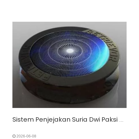
Sistem Penjejakan Suria Dwi Paksi GPS/LDR Hibrid untuk Mengatasi Kehilangan Tenaga dalam Pemasangan Fotovoltaik Tetap
2026-06-08