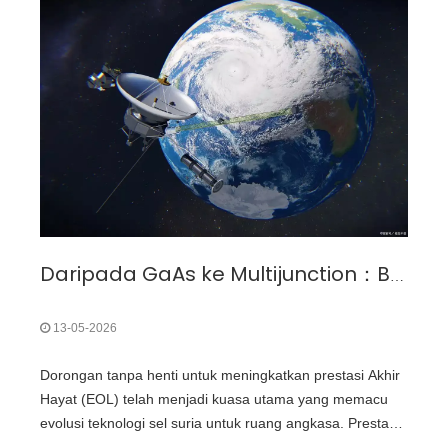
Nanostruktur (ONE) Vladimir Bulović di Institut Teknologi
Massachusetts (MIT) memperkenalkan sel solar filem
nipis organik fleksibel yang disepadukan ke dalam fabrik.
Daripada GaAs ke Multijunction：Bagaimana Prestasi EOL Memacu Evolusi Sel Suria Angkasa?
13-05-2026
Dorongan tanpa henti untuk meningkatkan prestasi Akhir
Hayat (EOL) telah menjadi kuasa utama yang memacu
evolusi teknologi sel suria untuk ruang angkasa. Prestasi
EOL—kecekapan dan output kuasa sel Solar Angkasa