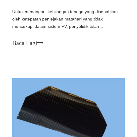
Untuk menangani kehilangan tenaga yang disebabkan
oleh ketepatan penjejakan matahari yang tidak
mencukupi dalam sistem PV, penyelidik telah
membangunkan sistem pengesan suria dwi paksi
algoritma hibrid (DASTS) yang menyepadukan
Baca Lagi
kedudukan GPS dan perintang bergantung kepada
cahaya (LDR). Melalui reka bentuk LDR yang inovatif dan
pengoptimuman algoritma, ralat penjejakan telah
dikurangkan kepada 1.8°, dan keputusan percubaan
menunjukkan peningkatan 38.2% dalam penjanaan kuasa
berbanding sistem tetap.