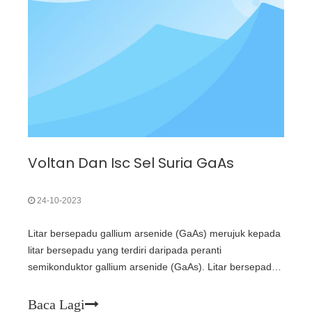
Voltan Dan Isc Sel Suria GaAs
24-10-2023
Litar bersepadu gallium arsenide (GaAs) merujuk kepada
litar bersepadu yang terdiri daripada peranti
semikonduktor gallium arsenide (GaAs). Litar bersepadu
GaAs termasuk litar bersepadu kelajuan ultra tinggi GaAs
(VHSIC), litar bersepadu monolitik gelombang mikro
Baca Lagi