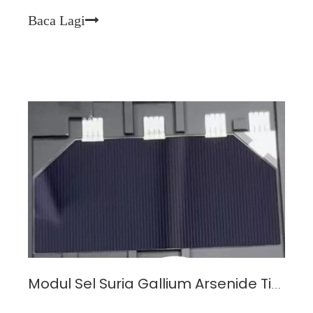
selepas menahan sinaran berpanjangan dan tekanan
Baca Lagi
persekitaran—adalah metrik penentu untuk mi
Modul Sel Suria Gallium Arsenide Tiga-Simpang GaAs: Pilihan Tenaga yang Cekap untuk Projek Angkasa