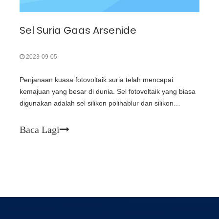
Sel Suria Gaas Arsenide
2023-09-05
Penjanaan kuasa fotovoltaik suria telah mencapai
kemajuan yang besar di dunia. Sel fotovoltaik yang biasa
digunakan adalah sel silikon polihablur dan silikon
monohablur. Walau bagaimanapun, disebabkan kapasiti
bekalan yang terhad bagi silikon polihablur bahan mentah
Baca Lagi
dan spekulasi antara