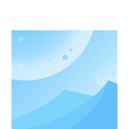
(MMIC) dan cir bersepadu fotoelektrik