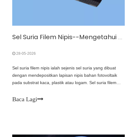
Sel Suria Filem Nipis--Mengetahui Lebih Banyak Untuk Membeli Sel Solar GaAs Tiga Persimpangan
28-05-2026
Sel suria filem nipis ialah sejenis sel suria yang dibuat
dengan mendepositkan lapisan nipis bahan fotovoltaik
pada substrat kaca, plastik atau logam. Sel suria filem
nipis biasanya jauh lebih nipis daripada wafer yang
digunakan dalam sel suria berasaskan silikon kristal
Baca Lagi
konvensional. Hanya tujuh tahun kemudian pada tahun
1999, Makmal Tenaga Boleh Diperbaharui Kebangsaan
AS dan Spectrolab bekerjasama pada sel solar galium
arsenide tiga persimpangan yang mencapai kecekapan
32%. Pada tahun 2022, Makmal Elektronik Organik dan