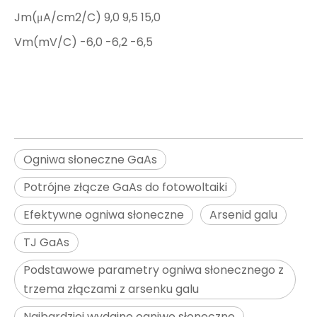
Jm(μA/cm2/C) 9,0 9,5 15,0
Vm(mV/C) -6,0 -6,2 -6,5
Ogniwa słoneczne GaAs
Potrójne złącze GaAs do fotowoltaiki
Efektywne ogniwa słoneczne
Arsenid galu
TJ GaAs
Podstawowe parametry ogniwa słonecznego z
trzema złączami z arsenku galu
Najbardziej wydajne ogniwo słoneczne