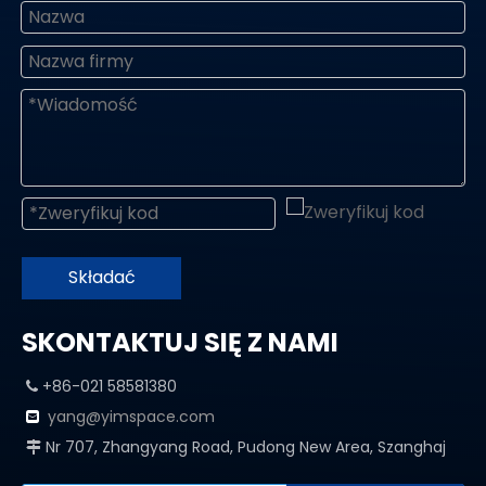
Składać
SKONTAKTUJ SIĘ Z NAMI
+86-021 58581380

yang@yimspace.com

Nr 707, Zhangyang Road, Pudong New Area, Szanghaj
