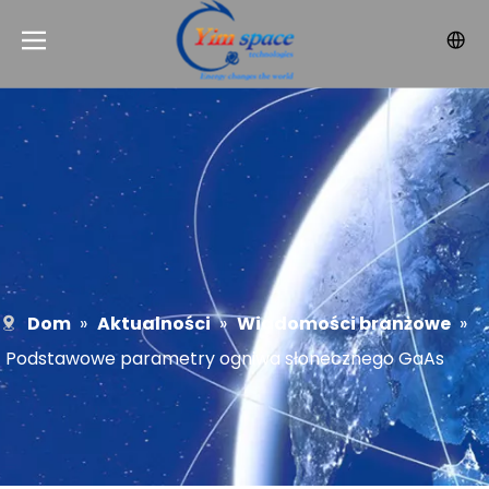
Dom
»
Aktualności
»
Wiadomości branżowe
»
Podstawowe parametry ogniwa słonecznego GaAs