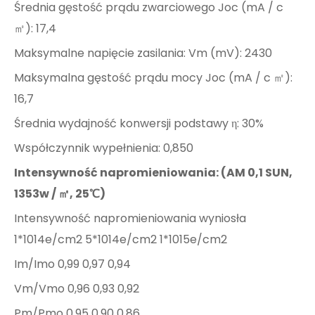
Średnia gęstość prądu zwarciowego Joc (mA / c
㎡): 17,4
Maksymalne napięcie zasilania: Vm (mV): 2430
Maksymalna gęstość prądu mocy Joc (mA / c ㎡):
16,7
Średnia wydajność konwersji podstawy η: 30%
Współczynnik wypełnienia: 0,850
Intensywność napromieniowania: (AM 0,1 SUN,
1353w / ㎡, 25℃)
Intensywność napromieniowania wyniosła
1*1014e/cm2 5*1014e/cm2 1*1015e/cm2
Im/Imo 0,99 0,97 0,94
Vm/Vmo 0,96 0,93 0,92
Pm/Pmo 0,95 0,90 0,86