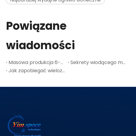
Powiązane
wiadomości
Masowa produkcja 6-calowych płytek GaAs: punkt przegięcia kosztów w przypadku kosmicznej fotowoltaiki
Sekrety wiodącego materiału półprzewodnikowego GaAs-A
Jak zapobiegać wielozłączowym pęknięciom ogniw słonecznych w cienkich płytkach Ge