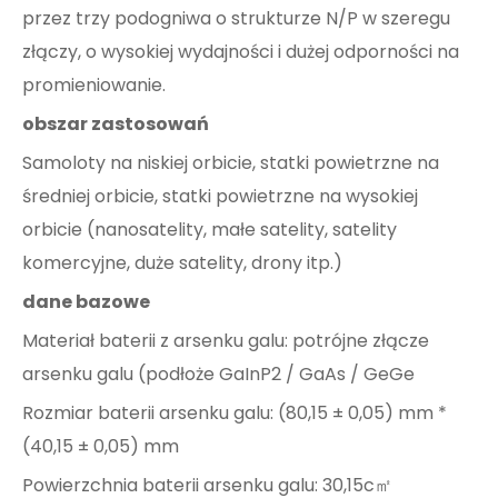
przez trzy podogniwa o strukturze N/P w szeregu
złączy, o wysokiej wydajności i dużej odporności na
promieniowanie.
obszar zastosowań
Samoloty na niskiej orbicie, statki powietrzne na
średniej orbicie, statki powietrzne na wysokiej
orbicie (nanosatelity, małe satelity, satelity
komercyjne, duże satelity, drony itp.)
dane bazowe
Materiał baterii z arsenku galu: potrójne złącze
arsenku galu (podłoże GaInP2 / GaAs / GeGe
Rozmiar baterii arsenku galu: (80,15 ± 0,05) mm *
(40,15 ± 0,05) mm
Powierzchnia baterii arsenku galu: 30,15c㎡