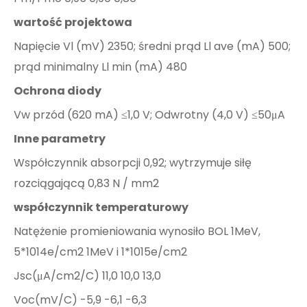
wartość projektowa
Napięcie Vl (mV) 2350; średni prąd Ll ave (mA) 500;
prąd minimalny Ll min (mA) 480
Ochrona diody
Vw przód (620 mA) ≤1,0 V; Odwrotny (4,0 V) ≤50μA
Inne parametry
Współczynnik absorpcji 0,92; wytrzymuje siłę
rozciągającą 0,83 N / mm2
współczynnik temperaturowy
Natężenie promieniowania wynosiło BOL 1MeV,
5*1014e/cm2 1MeV i 1*1015e/cm2
Jsc(μA/cm2/C) 11,0 10,0 13,0
Voc(mV/C) -5,9 -6,1 -6,3