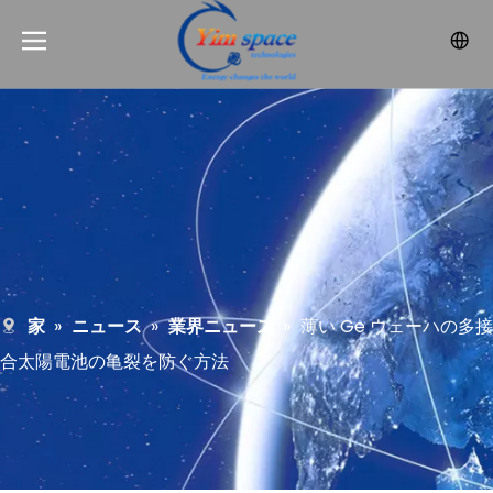
家
»
ニュース
»
業界ニュース
»
薄い Ge ウェーハの多接
合太陽電池の亀裂を防ぐ方法