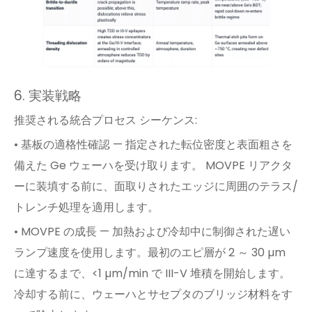
6. 実装戦略
推奨される統合プロセス シーケンス:
• 基板の適格性確認 — 指定された転位密度と表面粗さを
備えた Ge ウェーハを受け取ります。 MOVPE リアクタ
ーに装填する前に、面取りされたエッジに周囲のテラス/
トレンチ処理を適用します。
• MOVPE の成長 — 加熱および冷却中に制御された遅い
ランプ速度を使用します。最初のエピ層が 2 ～ 30 µm
に達するまで、<1 µm/min で III-V 堆積を開始します。
冷却する前に、ウェーハとサセプタのブリッジ材料をす