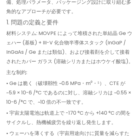
備、処理パラメータ、パッケージング設計に取り組む多
角的なアプローチが必要です。
1. 問題の定義と要件
材料システム: MOVPE によって堆積された単結晶 Ge ウ
ェハー (基板) + III-V 化合物半導体スタック (InGaP /
InGaAs / Ge または類似)、および接着剤を介して接着
されたカバー ガラス (溶融シリカまたはホウケイ酸塩)。
主な制約:
• Ge は脆く（破壊靱性 ~0.6 MPa・m⁰・⁵）、CTE が
~5.9 × 10-6 /°C であるのに対し、溶融シリカは ~0.55 ×
10-6 /°C で、~10 倍の不一致です。
• 宇宙太陽電池は軌道上で -170 °C から +140 °C の間を
サイクルし、熱機械疲労を繰り返し発生します。
• ウェーハを薄くする（宇宙用途向けに質量を減らすた