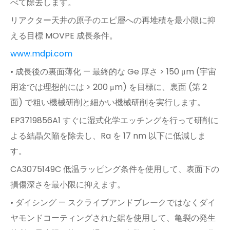
べて除去します。
リアクター天井の原子のエピ層への再堆積を最小限に抑
える目標 MOVPE 成長条件。
www.mdpi.com
• 成長後の裏面薄化 — 最終的な Ge 厚さ > 150 μm (宇宙
用途では理想的には > 200 μm) を目標に、裏面 (第 2
面) で粗い機械研削と細かい機械研削を実行します。
EP3719856A1 すぐに湿式化学エッチングを行って研削に
よる結晶欠陥を除去し、Ra を 17 nm 以下に低減しま
す。
CA3075149C 低温ラッピング条件を使用して、表面下の
損傷深さを最小限に抑えます。
• ダイシング — スクライブアンドブレークではなくダイ
ヤモンドコーティングされた鋸を使用して、亀裂の発生