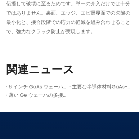
伝播して破壊に至るためです。単一の介入だけでは十分
ではありません。裏面、エッジ、エピ層界面での欠陥の
最小化と、接合段階での応力の軽減を組み合わせること
で、強力なクラック防止が実現します。
関連ニュース
6 インチ GaAs ウェーハの量産: 宇宙用 PV のコスト変曲点
主要な半導体材料GaAs-Aの秘密
薄い Ge ウェーハの多接合太陽電池セルの亀裂を防ぐ方法