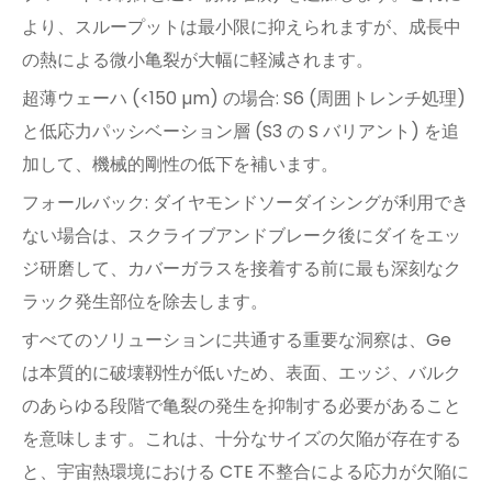
より、スループットは最小限に抑えられますが、成長中
の熱による微小亀裂が大幅に軽減されます。
超薄ウェーハ (<150 µm) の場合: S6 (周囲トレンチ処理)
と低応力パッシベーション層 (S3 の S バリアント) を追
加して、機械的剛性の低下を補います。
フォールバック: ダイヤモンドソーダイシングが利用でき
ない場合は、スクライブアンドブレーク後にダイをエッ
ジ研磨して、カバーガラスを接着する前に最も深刻なク
ラック発生部位を除去します。
すべてのソリューションに共通する重要な洞察は、Ge
は本質的に破壊靱性が低いため、表面、エッジ、バルク
のあらゆる段階で亀裂の発生を抑制する必要があること
を意味します。これは、十分なサイズの欠陥が存在する
と、宇宙熱環境における CTE 不整合による応力が欠陥に