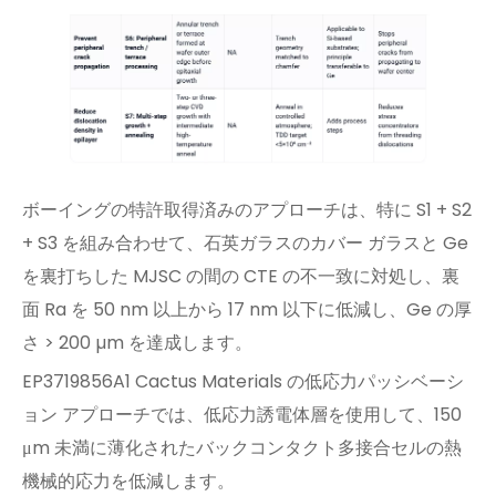
ボーイングの特許取得済みのアプローチは、特に S1 + S2
+ S3 を組み合わせて、石英ガラスのカバー ガラスと Ge
を裏打ちした MJSC の間の CTE の不一致に対処し、裏
面 Ra を 50 nm 以上から 17 nm 以下に低減し、Ge の厚
さ > 200 µm を達成します。
EP3719856A1 Cactus Materials の低応力パッシベーシ
ョン アプローチでは、低応力誘電体層を使用して、150
μm 未満に薄化されたバックコンタクト多接合セルの熱
機械的応力を低減します。