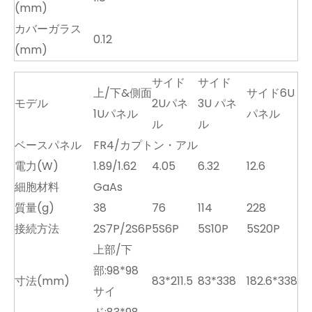
(mm)
カバーガラス
0.12
(mm)
サイド
サイド
上/下&側面
サイド6U
モデル
2Uパネ
3U パネ
1Uパネル
パネル
ル
ル
ベースパネル
FR4/カプトン・アル
電力(W)
1.89/1.62
4.05
6.32
12.6
細胞材料
GaAs
質量(g)
38
76
114
228
接続方法
2S7P/2S6P
5S6P
5S10P
5S20P
上部/下
部:98*98
寸法(mm)
83*211.5
83*338
182.6*338
サイ