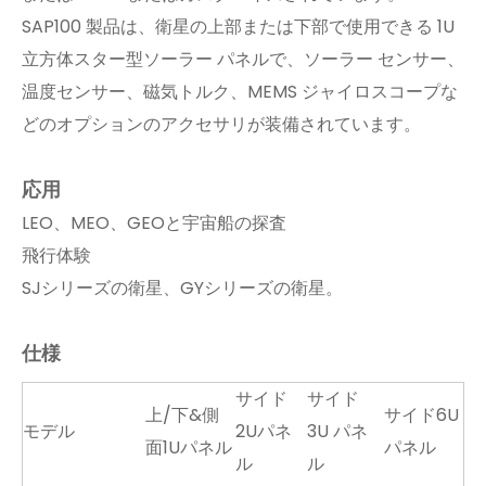
SAP100 製品は、衛星の上部または下部で使用できる 1U
立方体スター型ソーラー パネルで、ソーラー センサー、
温度センサー、磁気トルク、MEMS ジャイロスコープな
どのオプションのアクセサリが装備されています。
応用
LEO、MEO、GEOと宇宙船の探査
飛行体験
SJシリーズの衛星、GYシリーズの衛星。
仕様
サイド
サイド
上/下&側
サイド6U
モデル
2Uパネ
3U パネ
面1Uパネル
パネル
ル
ル