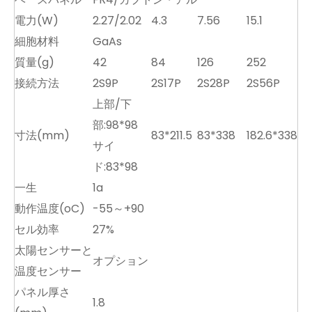
電力(W)
2.27/2.02
4.3
7.56
15.1
細胞材料
GaAs
質量(g)
42
84
126
252
接続方法
2S9P
2S17P
2S28P
2S56P
上部/下
部:98*98
寸法(mm)
83*211.5
83*338
182.6*338
サイ
ド:83*98
一生
1a
動作温度(oC)
-55～+90
セル効率
27%
太陽センサーと
オプション
温度センサー
パネル厚さ
1.8