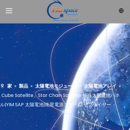
家
»
製品
»
太陽電池モジュール
»
太陽電池アレイ
»
Cube Satellite、Star Chain Satellite 特殊太陽電池パネ
ル|YIM SAP 太陽電池|衛星電源システム サプライヤー