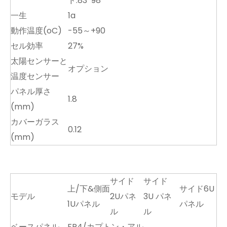
ド:83*98
一生
1a
動作温度(oC)
-55～+90
セル効率
27%
太陽センサーと
オプション
温度センサー
パネル厚さ
1.8
(mm)
カバーガラス
0.12
(mm)
サイド
サイド
上/下&側面
サイド6U
モデル
2Uパネ
3U パネ
1Uパネル
パネル
ル
ル
ベースパネル
FR4/カプトン・アル