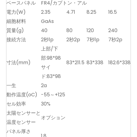
ベースパネル
FR4/カプトン・アル
電力(W)
2.35
4.71
8.25
16.5
細胞材料
GaAs
質量(g)
40
80
120
240
接続方法
2秒1p
2秒2p
7秒1p
7秒2p
上部/下
部:98*98
寸法(mm)
83*211.5
83*338
182.6*338
サイ
ド:83*98
一生
2a
動作温度(oC)
-55～+125
セル効率
30%
太陽センサーと
オプション
温度センサー
パネル厚さ
1.8