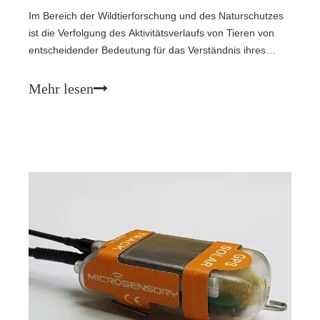
Im Bereich der Wildtierforschung und des Naturschutzes
ist die Verfolgung des Aktivitätsverlaufs von Tieren von
entscheidender Bedeutung für das Verständnis ihres
Verhaltens, ihrer Lebensraumbedürfnisse und ihres
ökologischen Schutzes. Herkömmliche Ortungsgeräte
Mehr lesen
sind für die Stromversorgung auf Einwegbatterien
angewiesen, die Probleme wie kurze Batterielebensdauer
und häufiges Auswechseln mit sich bringen. Das
Aufkommen von Solarpaneelen hat zu revolutionären
Durchbrüchen in der Wildtierverfolgungstechnologie
geführt. Dieser Artikel befasst sich mit den Prinzipien,
Vorteilen, Anwendungsszenarien und zukünftigen
Entwicklungsrichtungen dieser Technologie.