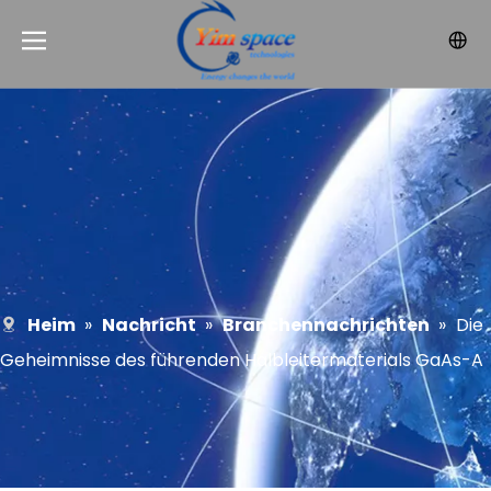
Heim
»
Nachricht
»
Branchennachrichten
»
Die
Geheimnisse des führenden Halbleitermaterials GaAs-A