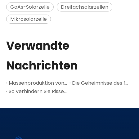
GaAs-Solarzelle
Dreifachsolarzellen
Mikrosolarzelle
Verwandte
Nachrichten
Massenproduktion von 6-Zoll-GaAs-Wafern: Der Kostenwendepunkt für Weltraum-PV
Die Geheimnisse des führenden GaAs-A-Halbleitermaterials
So verhindern Sie Risse in Multijunction-Solarzellen in dünnen Ge-Wafern