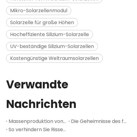
Mikro-Solarzellenmodul
Solarzelle für große Höhen
Hocheffiziente Silizium-Solarzelle
UV-beständige Silizium-Solarzellen
Kostengünstige Weltraumsolarzellen
Verwandte
Nachrichten
Massenproduktion von 6-Zoll-GaAs-Wafern: Der Kostenwendepunkt für Weltraum-PV
Die Geheimnisse des führenden GaAs-A-Halbleitermaterials
So verhindern Sie Risse in Multijunction-Solarzellen in dünnen Ge-Wafern