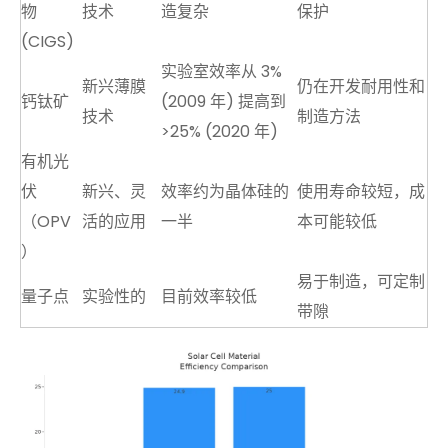
物
技术
造复杂
保护
(CIGS)
实验室效率从 3%
新兴薄膜
仍在开发耐用性和
钙钛矿
(2009 年) 提高到
技术
制造方法
>25% (2020 年)
有机光
伏
新兴、灵
效率约为晶体硅的
使用寿命较短，成
（OPV
活的应用
一半
本可能较低
）
易于制造，可定制
量子点
实验性的
目前效率较低
带隙