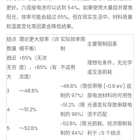
更好。六连接电池可以达到 54%。如果使用大量层并聚焦
阳光，效率可能会超过 65%。但在现实生活中，材料质量
和温度变化等因素会降低结果。
结点
理论更大效率（详
实际效率限
主要限制因素
数量
细平衡）
制
趋近
>65%（无浓
理想化条件，无光学
无穷
度），>85%（有
不适用
或互连损耗
大
浓度）
~48.8%（限
低带隙 (~0.9 eV) 底
3
〜48.8%
制的 97%）
部电池材料的可用性
~51.2%（限
光谱变化导致串联电
4
〜51.2%
制的 96%）
流不匹配
~52.8%（限
光损耗、经济限制有
5
～52.8%
制的 94%）
利于 ≤5 个结点