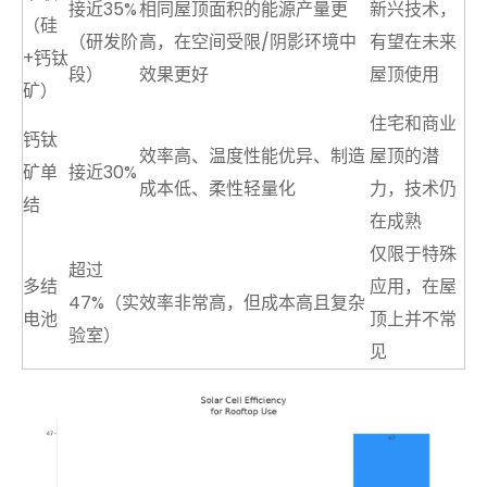
接近35%
相同屋顶面积的能源产量更
新兴技术，
（硅
（研发阶
高，在空间受限/阴影环境中
有望在未来
+钙钛
段）
效果更好
屋顶使用
矿）
住宅和商业
钙钛
效率高、温度性能优异、制造
屋顶的潜
矿单
接近30%
成本低、柔性轻量化
力，技术仍
结
在成熟
仅限于特殊
超过
多结
应用，在屋
47%（实
效率非常高，但成本高且复杂
电池
顶上并不常
验室）
见