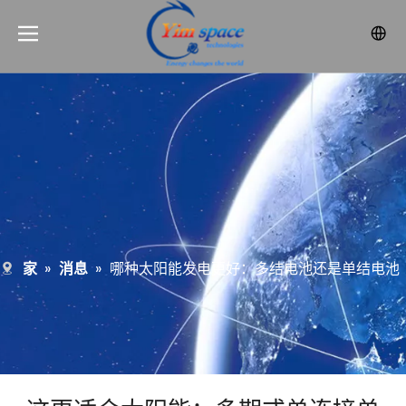
家
»
消息
»
哪种太阳能发电更好：多结电池还是单结电池