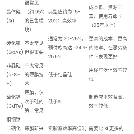
很常见
成本低、资源丰
晶体硅
（约 95%
典型值约为 15-
富、使用寿命长
(Si)
的已售模
20%；高效率
（25年以上）
块）
通常为 20-25%，
更高的成本、更高
砷化镓
不太常见
预付款高达 ~24.3-
的效率、在恶劣条
(GaAs)
但很重要
25.5%
件下表现更好
非晶硅
不太常见
用途广泛但效率较
(a-Si-
的薄膜技
低于结晶硅
低
H)
术
薄膜，仅
碲化镉
制造成本效益高，
次于硅的
低于Si
(CdTe)
效率较低
第二常见
铜铟镓
二硒化
薄膜新兴
实验室效率高但制
需要比 Si 更多的