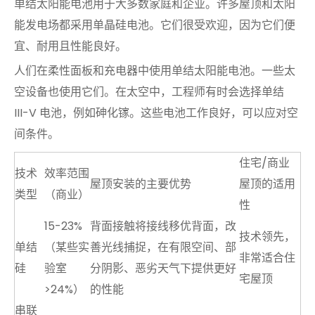
单结太阳能电池用于大多数家庭和企业。许多屋顶和太阳
能发电场都采用单晶硅电池。它们很受欢迎，因为它们便
宜、耐用且性能良好。
人们在柔性面板和充电器中使用单结太阳能电池。一些太
空设备也使用它们。在太空中，工程师有时会选择单结
III-V 电池，例如砷化镓。这些电池工作良好，可以应对空
间条件。
住宅/商业
技术
效率范围
屋顶安装的主要优势
屋顶的适用
类型
（商业）
性
15-23%
背面接触将接线移优背面，改
技术领先，
单结
（某些实
善光线捕捉，在有限空间、部
非常适合住
硅
验室
分阴影、恶劣天气下提供更好
宅屋顶
>24%）
的性能
串联