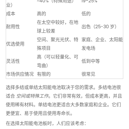
~40%（特殊用途）
19–25%
业）
成本
高的
低的
在太空中较好，在地
耐用性
出色（25-30 岁）
球上较差
空间、聚光光伏、特
家庭、企业、太阳能
优选使用
殊项目
发电场
高（可以轻量化、可
灵活性
低到中等
弯曲）
市场供应情况
有限的
很常见
选择多结或单结太阳能电池取决于您的需求。多结电池很
适合
空间或特殊工作
。它们非常有效，但成本更高，并且
使用稀有材料。单结电池更适合大多数家庭和企业。它们
更便宜、易于使用且使用寿命长。
在选择太阳能电池板时，人们应该考虑：