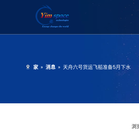
家
»
消息
»
天舟六号货运飞船准备5月下水
浏