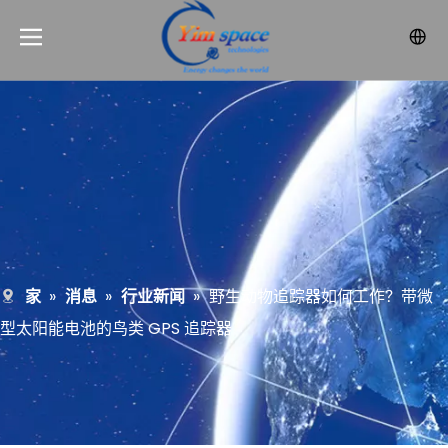
家
»
消息
»
行业新闻
»
野生动物追踪器如何工作？带微
型太阳能电池的鸟类 GPS 追踪器