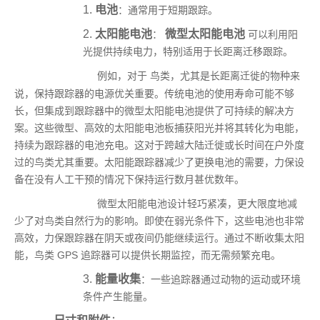
1.
电池
：通常用于短期跟踪。
2.
太阳能电池
微型太阳能电池
：
可以利用阳
光提供持续电力，特别适用于长距离迁移跟踪。
例如，对于
鸟类
，尤其是长距离迁徙的物种来
说，保持跟踪器的电源优关重要。传统电池的使用寿命可能不够
长，但集成到跟踪器中的微型太阳能电池提供了可持续的解决方
案。这些微型、高效的太阳能电池板捕获阳光并将其转化为电能，
持续为跟踪器的电池充电。这对于跨越大陆迁徙或长时间在户外度
过的鸟类尤其重要。太阳能跟踪器减少了更换电池的需要，力保设
备在没有人工干预的情况下保持运行数月甚优数年。
微型太阳能电池设计轻巧紧凑，更大限度地减
少了对鸟类自然行为的影响。即使在弱光条件下，这些电池也非常
高效，力保跟踪器在阴天或夜间仍能继续运行。通过不断收集太阳
能，鸟类 GPS 追踪器可以提供长期监控，而无需频繁充电。
3.
能量收集
：一些追踪器通过动物的运动或环境
条件产生能量。