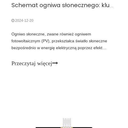
Schemat ogniwa słonecznego: kluczowe elementy i funkcje
2024-12-20
Ogniwo słoneczne, zwane również ogniwem
fotowoltaicznym (PV), przekształca światło słoneczne
bezpośrednio w energię elektryczną poprzez efekt
fotowoltaiczny. Oto szczegółowy podział jego
komponentów, jak pokazano na schemacie:1.
Przeczytaj więcej
Przezroczysta warstwa ochronna · Cel: Chroni komórkę
przed czynnikami środowiskowymi, takimi jak kurz,