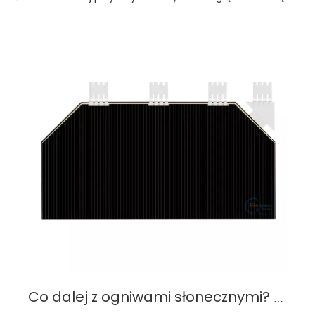
Co dalej z ogniwami słonecznymi? Trendy i przyszły rozwój