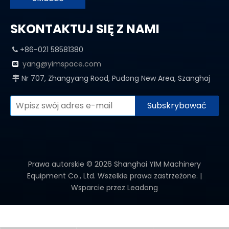
SKONTAKTUJ SIĘ Z NAMI
+86-021 58581380

yang@yimspace.com

Nr 707, Zhangyang Road, Pudong New Area, Szanghaj

Subskrybować
Prawa autorskie ©
2026
Shanghai YIM Machinery
Equipment Co., Ltd. Wszelkie prawa zastrzeżone. |
Wsparcie przez
Leadong
KATEGORIA PRODUKTU