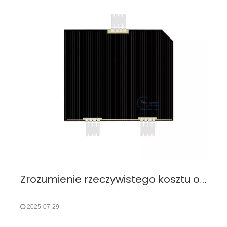
Zrozumienie rzeczywistego kosztu ogniw słonecznych: instalacja, obsługa i zwrot z inwestycji
2025-07-29