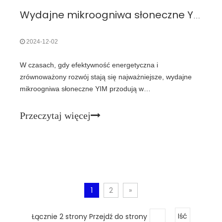
Wydajne mikroogniwa słoneczne YIM: przyszłość śledzenia ptaków
2024-12-02
W czasach, gdy efektywność energetyczna i
zrównoważony rozwój stają się najważniejsze, wydajne
mikroogniwa słoneczne YIM przodują w
rewolucjonizowaniu rozwiązań energetycznych dla
różnych gałęzi przemysłu, zwłaszcza w szybko
Przeczytaj więcej
rozwijającej się dziedzinie śledzenia dzikiej przyrody.
Koncentrując się na zapewnianiu wysokiej wydajności
1
2
»
Łącznie 2 strony Przejdź do strony
Iść