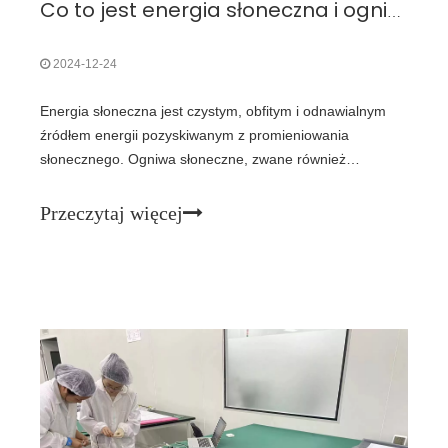
Co to jest energia słoneczna i ogniwa słoneczne? Koncentracja na kosmicznej technologii słonecznej
2024-12-24
Energia słoneczna jest czystym, obfitym i odnawialnym
źródłem energii pozyskiwanym z promieniowania
słonecznego. Ogniwa słoneczne, zwane również
ogniwami fotowoltaicznymi (PV), to urządzenia
przekształcające światło słoneczne bezpośrednio w
Przeczytaj więcej
energię elektryczną. Podczas gdy ziemskie ogniwa
słoneczne zrewolucjonizowały energię odnawialną na
Ziemi, space-gra