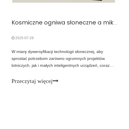
Kosmiczne ogniwa słoneczne a mikroogniwa słoneczne: jaka jest różnica?
2025-07-29
W miarę dywersyfikacji technologii słonecznej, aby
sprostać potrzebom zarówno ogromnych projektów
lotniczych, jak i małych inteligentnych urządzeń, coraz
większą uwagę poświęca się dwóm kategoriom:
kosmicznym ogniwom słonecznym i mikroogniwom
Przeczytaj więcej
słonecznym.