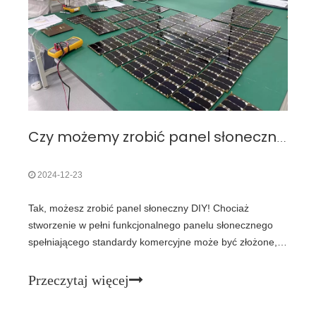
Czy możemy zrobić panel słoneczny DIY? Przewodnik krok po kroku
2024-12-23
Tak, możesz zrobić panel słoneczny DIY! Chociaż
stworzenie w pełni funkcjonalnego panelu słonecznego
spełniającego standardy komercyjne może być złożone,
podstawowy panel słoneczny można zbudować przy
użyciu łatwo dostępnych materiałów. Oto prosty
Przeczytaj więcej
przewodnik na początek: l Potrzebne materiały1. Ogniwa
słoneczne: Kup małe ogniwo słoneczne