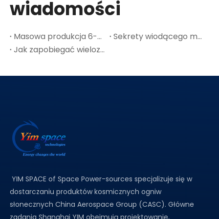
wiadomości
Masowa produkcja 6-calowych płytek GaAs: punkt przegięcia kosztów w przypadku kosmicznej fotowoltaiki
Sekrety wiodącego materiału półprzewodnikowego GaAs-A
Jak zapobiegać wielozłączowym pęknięciom ogniw słonecznych w cienkich płytkach Ge
YIM SPACE of Space Power-sources specjalizuje się w
dostarczaniu produktów kosmicznych ogniw
słonecznych China Aerospace Group (CASC). Główne
zadania Shanghai YIM obejmują projektowanie,