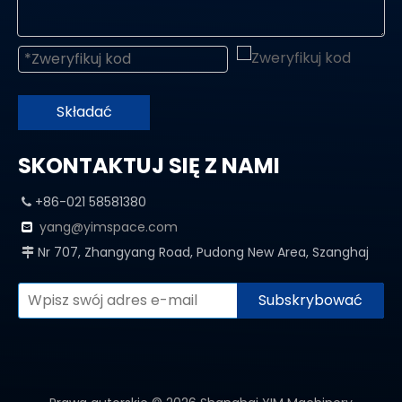
Składać
SKONTAKTUJ SIĘ Z NAMI
+86-021 58581380

yang@yimspace.com

Nr 707, Zhangyang Road, Pudong New Area, Szanghaj

Subskrybować