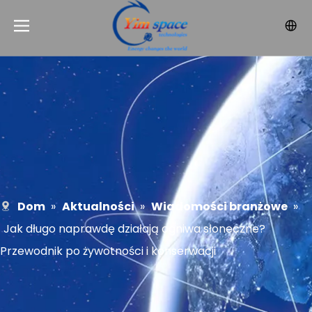
Dom
»
Aktualności
»
Wiadomości branżowe
»
Jak długo naprawdę działają ogniwa słoneczne?
Przewodnik po żywotności i konserwacji