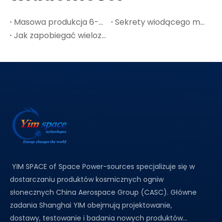
Masowa produkcja 6-calowych płytek GaAs: punkt przegięcia kosztów w przypadku kosmicznej fotowoltaiki
Sekrety wiodącego materiału półprzewodnikowego GaAs-A
Jak zapobiegać wielozłączowym pęknięciom ogniw słonecznych w cienkich płytkach Ge
YIM SPACE of Space Power-sources specjalizuje się w
dostarczaniu produktów kosmicznych ogniw
słonecznych China Aerospace Group (CASC). Główne
zadania Shanghai YIM obejmują projektowanie,
dostawy, testowanie i badania nowych produktów...