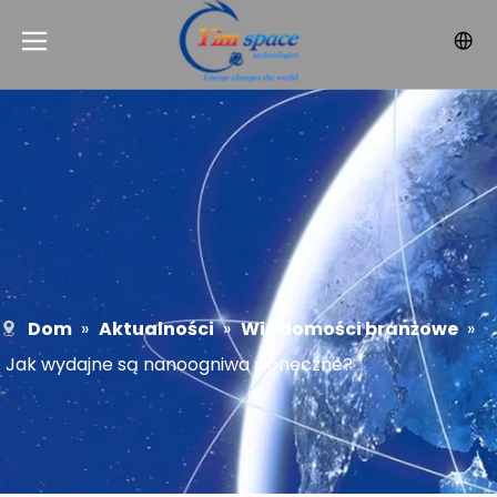
Dom
»
Aktualności
»
Wiadomości branżowe
»
Jak wydajne są nanoogniwa słoneczne?