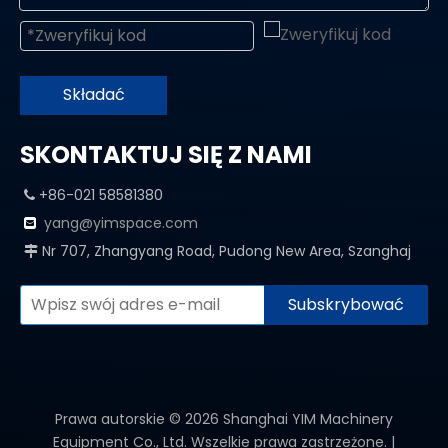
Składać
SKONTAKTUJ SIĘ Z NAMI
+86-021 58581380

yang@yimspace.com

Nr 707, Zhangyang Road, Pudong New Area, Szanghaj

Subskrybować
Prawa autorskie ©
2026
Shanghai YIM Machinery
Equipment Co., Ltd. Wszelkie prawa zastrzeżone. |