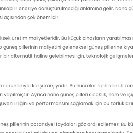
nılabilir enerjiye dönüştürülmediği anlamına gelir. Nano güne
i açısından çok önemlidir.
üksek üretim maliyetleridir. Bu küçük cihazların yaratılmas
güneş pillerinin maliyetini geleneksel güneş pillerine kıya
ir bir alternatif haline gelebilmesi için, teknolojik gelişme
te sorunlarıyla karşı karşıyadır. Bu hücreler tipik olarak za
apılmıştır. Ayrıca nano güneş pilleri sıcaklık, nem ve ışı
güvenilirliğini ve performansını sağlamak için bu zorlukları
ş pillerinin potansiyel faydaları göz ardı edilemez. Bu kü