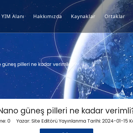
YIM Alanı
Hakkımızda
Kaynaklar
Ortaklar
ili Modülü
Teknik İpuçları
üneş Pilleri
Hizmet
Cips
 güneş pilleri ne kadar verimlidir?
Nano güneş pilleri ne kadar verimli
me:
0
Yazar: Site Editörü Yayınlanma Tarihi: 2024-01-15 