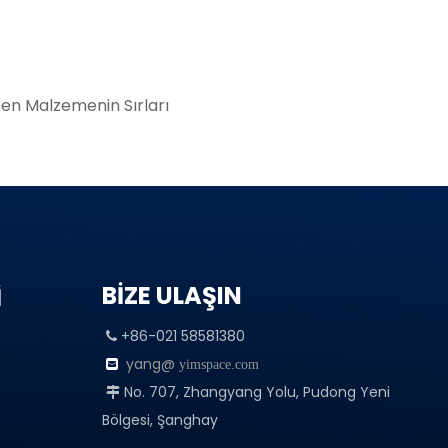
en Malzemenin Sırları
BİZE ULAŞIN
İ
+86-021 58581380

yang@

yimspace.com
No. 707, Zhangyang Yolu, Pudong Yeni

Bölgesi, Şanghay