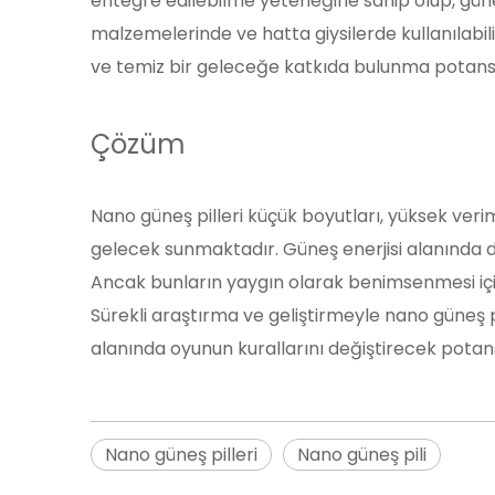
entegre edilebilme yeteneğine sahip olup, güneş 
malzemelerinde ve hatta giysilerde kullanılabili
ve temiz bir geleceğe katkıda bulunma potansiy
Çözüm
Nano güneş pilleri küçük boyutları, yüksek veriml
gelecek sunmaktadır. Güneş enerjisi alanında d
Ancak bunların yaygın olarak benimsenmesi için d
Sürekli araştırma ve geliştirmeyle nano güneş pi
alanında oyunun kurallarını değiştirecek potans
Nano güneş pilleri
Nano güneş pili