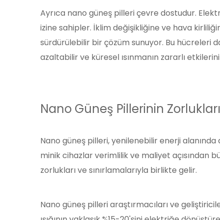
Ayrıca nano güneş pilleri çevre dostudur. Elekt
izine sahipler. İklim değişikliğine ve hava kirlil
sürdürülebilir bir çözüm sunuyor. Bu hücreler
azaltabilir ve küresel ısınmanın zararlı etkilerini 
Nano Güneş Pillerinin Zorlukları
Nano güneş pilleri, yenilenebilir enerji alanınd
minik cihazlar verimlilik ve maliyet açısından bü
zorlukları ve sınırlamalarıyla birlikte gelir.
Nano güneş pilleri araştırmacıları ve geliştiricil
ışığının yaklaşık %15-20'sini elektriğe dönüştüre