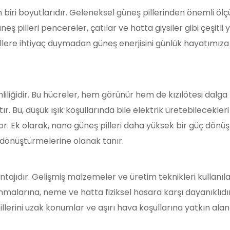
n biri boyutlarıdır. Geleneksel güneş pillerinden önemli ö
ş pilleri pencereler, çatılar ve hatta giysiler gibi çeşitli
llere ihtiyaç duymadan güneş enerjisini günlük hayatımıza d
mliliğidir. Bu hücreler, hem görünür hem de kızılötesi dalga
 Bu, düşük ışık koşullarında bile elektrik üretebilecekler
yor. Ek olarak, nano güneş pilleri daha yüksek bir güç dönüş
e dönüştürmelerine olanak tanır.
antajıdır. Gelişmiş malzemeler ve üretim teknikleri kullanı
lanmalarına, neme ve hatta fiziksel hasara karşı dayanıklı
pillerini uzak konumlar ve aşırı hava koşullarına yatkın ala