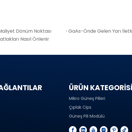
n Maliyet Dönüm Noktası
GaAs-Önde Gelen Yarı İletk
tlakları Nasıl Önlenir
BAĞLANTILAR
ÜRÜN KATEGORİS
Mikro Güneş Pilleri
Çıplak Cips
Güneş Pili Modülü