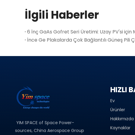
İlgili Haberler
6 İnç GaAs Gofret Seri Üretimi: Uzay PV'si içi
İnce Ge Plakalarda Çok Bağlantılı Güneş Pili Ça
HIZLI 
Ev
Ürünler
Hakkımızda
YIM SPACE of Space Power-
Kaynaklar
sources, China Aerospace Group