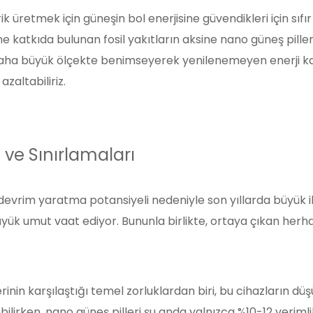
rik üretmek için güneşin bol enerjisine güvendikleri için s
iğine katkıda bulunan fosil yakıtların aksine nano güneş piller
i daha büyük ölçekte benimseyerek yenilenemeyen enerji ka
azaltabiliriz.
 ve Sınırlamaları
a devrim yaratma potansiyeli nedeniyle son yıllarda büyük i
yük umut vaat ediyor. Bununla birlikte, ortaya çıkan herhan
erinin karşılaştığı temel zorluklardan biri, bu cihazların düş
bilirken, nano güneş pilleri şu anda yalnızca %10-12 verimli