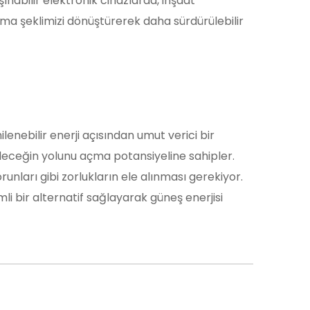
ınabilir elektronik cihazlarda, inşaat
anma şeklimizi dönüştürerek daha sürdürülebilir
lenebilir enerji açısından umut verici bir
leceğin yolunu açma potansiyeline sahipler.
unları gibi zorlukların ele alınması gerekiyor.
mli bir alternatif sağlayarak güneş enerjisi