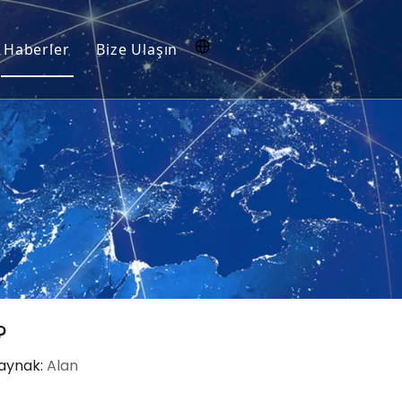
Haberler
Bize Ulaşın
işe alım
?
Kaynak:
Alan