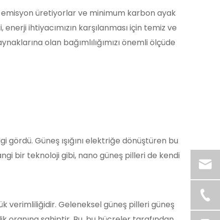
ıfır emisyon üretiyorlar ve minimum karbon ayak
i, enerji ihtiyacımızın karşılanması için temiz ve
ynaklarına olan bağımlılığımızı önemli ölçüde
lgi gördü. Güneş ışığını elektriğe dönüştüren bu
gi bir teknoloji gibi, nano güneş pilleri de kendi
ük verimliliğidir. Geleneksel güneş pilleri güneş
lik oranına sahiptir. Bu, bu hücreler tarafından