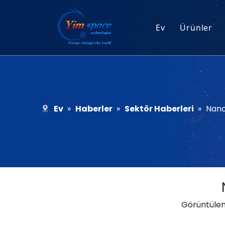
Ev
Ürünler
Güneş P
Mikro G
Çıplak 
Ev
»
Haberler
»
Sektör Haberleri
»
Nano
Görüntüle