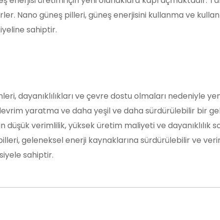
enerjisi üretimi için yeni olanaklara kapı açmaktadır. Taş
rler. Nano güneş pilleri, güneş enerjisini kullanma ve kull
eline sahiptir.
eri, dayanıklılıkları ve çevre dostu olmaları nedeniyle yeni
evrim yaratma ve daha yeşil ve daha sürdürülebilir bir ge
üşük verimlilik, yüksek üretim maliyeti ve dayanıklılık sor
lleri, geleneksel enerji kaynaklarına sürdürülebilir ve veri
iyele sahiptir.