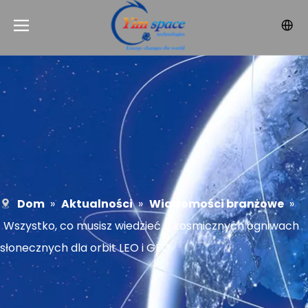
Dom
»
Aktualności
»
Wiadomości branżowe
»
Wszystko, co musisz wiedzieć o kosmicznych ogniwach
słonecznych dla orbit LEO i GEO