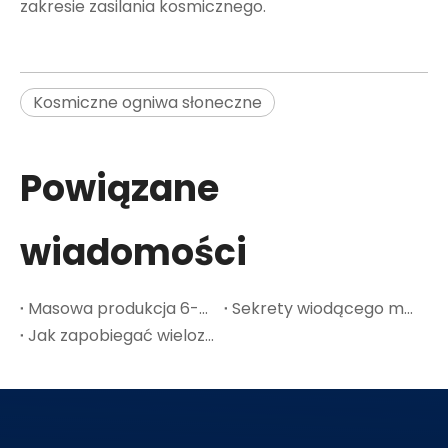
zakresie zasilania kosmicznego.
Kosmiczne ogniwa słoneczne
Powiązane
wiadomości
Masowa produkcja 6-calowych płytek GaAs: punkt przegięcia kosztów w przypadku kosmicznej fotowoltaiki
Sekrety wiodącego materiału półprzewodnikowego GaAs-A
Jak zapobiegać wielozłączowym pęknięciom ogniw słonecznych w cienkich płytkach Ge