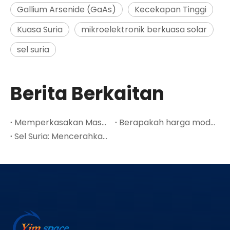
Gallium Arsenide (GaAs)
Kecekapan Tinggi
Kuasa Suria
mikroelektronik berkuasa solar
sel suria
Berita Berkaitan
Memperkasakan Masa Depan Penerokaan Angkasa Lepas
Berapakah harga modul sel solar GaAs simpang tiga ruang SC-3GA-3 dengan kecekapan 30%?
Sel Suria: Mencerahkan Masa Depan Dan Memacu Enjin Ekonomi Baharu