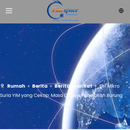
Rumah
»
Berita
»
Berita Syarikat
»
Sel Mikro
Suria YIM yang Cekap: Masa Depan Penjejakan Burung