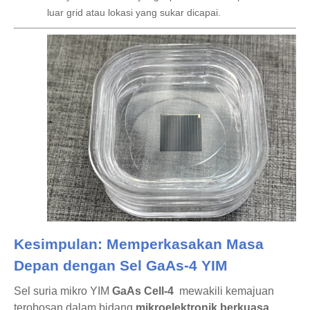
luar grid atau lokasi yang sukar dicapai.
Kesimpulan: Memperkasakan Masa
Depan dengan Sel GaAs-4 YIM
Sel suria mikro YIM
GaAs Cell-4
mewakili kemajuan
terobosan dalam bidang
mikroelektronik berkuasa