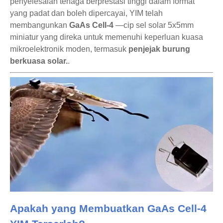
penyelesaian tenaga berprestasi tinggi dalam format
yang padat dan boleh dipercayai, YIM telah
membangunkan
GaAs Cell-4
—cip sel solar 5x5mm
miniatur yang direka untuk memenuhi keperluan kuasa
mikroelektronik moden, termasuk
penjejak burung
berkuasa solar.
.
Apakah yang Membuatkan GaAs Cell-4