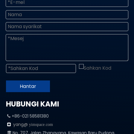
Hantar
HUBUNGI KAMI
+86-021 58581380

yang@

yimspace.com
No. 707, Jalan Zhangyang, Kawasan Baru Pudong,
