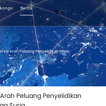
 kongsi
Berita
i
ian Ke Arah Peluang Penyelidikan Masa
e Arah Peluang Penyelidikan
ga Suria