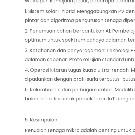
Walaupun kemajuan pesat, beberapa cabaran 
1. Sistem solar+ hibrid: Menggabungkan PV d
pintar dan algoritma pengurusan tenaga diper
2. Penemuan bahan berbantukan AI: Pembelaj
optimum untuk spektrum cahaya dalaman ter
3. Ketahanan dan penyeragaman: Teknologi PV
dalaman sebenar. Protokol ujian standard unt
4. Operasi kitaran tugas kuasa ultra-rendah
dipadankan dengan profil suria terputus-putu
5. Kelembapan dan pelbagai sumber: Modaliti
boleh diterokai untuk persekitaran IoT dengan
---
5. Kesimpulan
Penuaian tenaga mikro adalah penting untuk