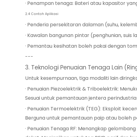
· Penampan tenaga: Bateri atau kapasitor y
2.4 Contoh Aplikasi
· Penderia persekitaran dalaman (suhu, kele
· Kawalan bangunan pintar (penghunian, suis
· Pemantau kesihatan boleh pakai dengan tom
---
3. Teknologi Penuaian Tenaga Lain (Rin
Untuk kesempurnaan, tiga modaliti lain diringk
· Penuaian Piezoelektrik & Triboelektrik: Men
Sesuai untuk pemantauan jentera perindustr
· Penuaian Termoelektrik (TEG): Eksploit kec
Berguna untuk pemantauan paip atau boleh p
· Penuaian Tenaga RF: Menangkap gelombang r