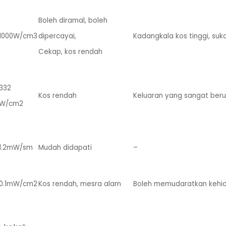
Boleh diramal, boleh
1000W/cm3
dipercayai,
Kadangkala kos tinggi, suk
Cekap, kos rendah
332
Kos rendah
Keluaran yang sangat ber
W/cm2
1.2mW/sm
Mudah didapati
–
0.1mW/cm2
Kos rendah, mesra alam
Boleh memudaratkan kehi