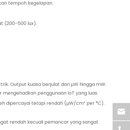
tkan tempoh kegelapan.
t (200–500 lux).
trik. Output kuasa berjulat dari µW hingga mW.
er mengehadkan penggunaan IoT yang luas.
eh dipercayai tetapi rendah (µW/cm² per °C).
angat rendah kecuali pemancar yang sangat