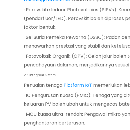
· Perovskite Indoor Photovoltaics (PIPVs): K
(pendarfluor/LED). Perovskit boleh diproses 
faktor bentuk.
· Sel Suria Pemeka Pewarna (DSSC): Padan de
menawarkan prestasi yang stabil dan ketelusan
· Fotovoltaik Organik (OPV): Celah jalur boleh
pencahayaan dalaman, menjadikannya sesuai 
2.3 Integrasi Sistem
Penuaian tenaga
Platform IoT
memerlukan leb
· IC Pengurusan Kuasa (PMIC): Tenaga yang di
keluaran PV boleh ubah untuk mengecas bateri
· MCU kuasa ultra-rendah: Pengawal mikro y
penghantaran berterusan.