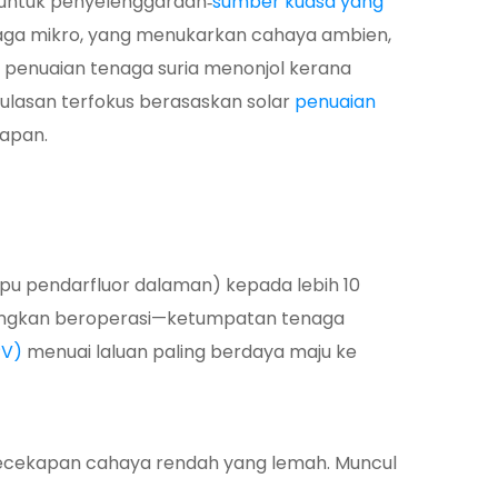
 untuk penyelenggaraan‑
sumber kuasa yang
enaga mikro, yang menukarkan cahaya ambien,
, penuaian tenaga suria menonjol kerana
 ulasan terfokus berasaskan solar
penuaian
dapan.
 pendarfluor dalaman) kepada lebih 10
ungkan beroperasi—ketumpatan tenaga
PV)
menuai laluan paling berdaya maju ke
i kecekapan cahaya rendah yang lemah. Muncul