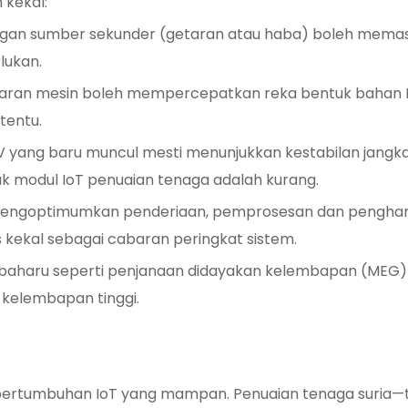
kekal:
engan sumber sekunder (getaran atau haba) boleh memast
lukan.
aran mesin boleh mempercepatkan reka bentuk bahan PV 
tentu.
 yang baru muncul mesti menunjukkan kestabilan jangka
uk modul IoT penuaian tenaga adalah kurang.
: Mengoptimumkan penderiaan, pemprosesan dan penghant
s kekal sebagai cabaran peringkat sistem.
 baharu seperti penjanaan didayakan kelembapan (MEG) 
 kelembapan tinggi.
 pertumbuhan IoT yang mampan. Penuaian tenaga suria