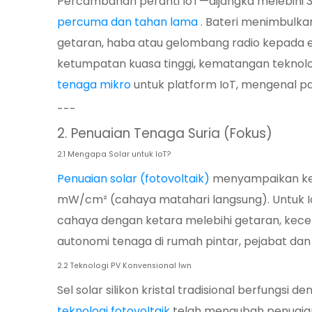
Percambahan peranti IoT—dijangka melebihi 
percuma dan tahan lama
. Bateri menimbulka
getaran, haba atau gelombang radio kepada el
ketumpatan kuasa tinggi, kematangan teknolog
tenaga mikro
untuk platform IoT, mengenal p
---
2. Penuaian Tenaga Suria (Fokus)
2.1 Mengapa Solar untuk IoT?
Penuaian solar (fotovoltaik)
menyampaikan ket
mW/cm² (cahaya matahari langsung). Untuk
cahaya dengan ketara melebihi getaran, kecer
autonomi tenaga di rumah pintar, pejabat dan 
2.2 Teknologi PV Konvensional lwn
Sel solar silikon kristal tradisional berfung
teknologi fotovoltaik
telah mengubah penuaia