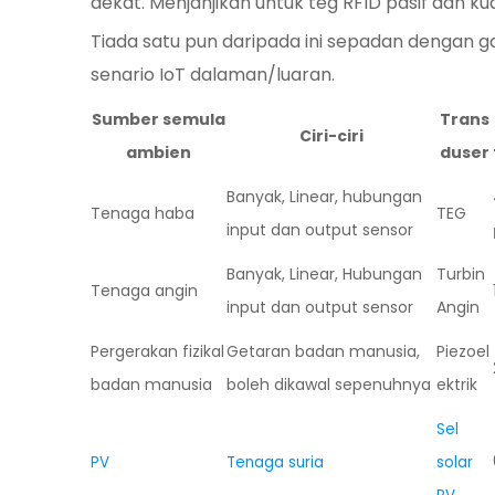
dekat. Menjanjikan untuk teg RFID pasif dan ku
Tiada satu pun daripada ini sepadan dengan g
senario IoT dalaman/luaran.
Sumber semula
Trans
Ciri-ciri
ambien
duser
Banyak, Linear, hubungan
Tenaga haba
TEG
input dan output sensor
Banyak, Linear, Hubungan
Turbin
Tenaga angin
input dan output sensor
Angin
Pergerakan fizikal
Getaran badan manusia,
Piezoel
badan manusia
boleh dikawal sepenuhnya
ektrik
Sel
PV
Tenaga suria
solar