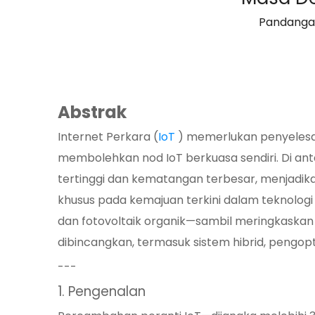
Pandanga
Abstrak
Internet Perkara (
IoT
) memerlukan penyelesa
membolehkan nod IoT berkuasa sendiri. Di a
tertinggi dan kematangan terbesar, menjadika
khusus pada kemajuan terkini dalam teknolog
dan fotovoltaik organik—sambil meringkaskan 
dibincangkan, termasuk sistem hibrid, pengo
---
1. Pengenalan