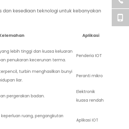
as dan kesediaan teknologi untuk kebanyakan
Kelemahan
Aplikasi
ang lebih tinggi dan kuasa keluaran
Penderia IOT
an penukaran kecerunan terma.
 terpencil, turbin menghasilkan bunyi
Peranti mikro
idupan liar.
Elektronik
gan pergerakan badan.
kuasa rendah
, keperluan ruang, pengangkutan
Aplikasi IOT