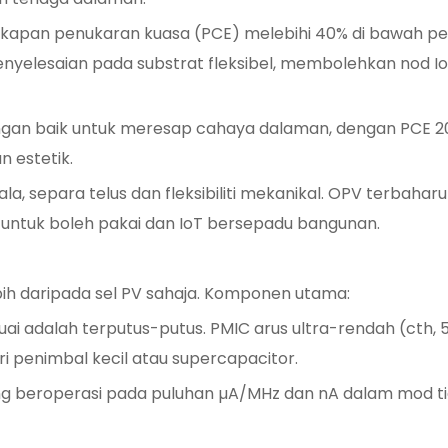
ecekapan penukaran kuasa (PCE) melebihi 40% di bawah p
penyelesaian pada substrat fleksibel, membolehkan nod I
ngan baik untuk meresap cahaya dalaman, dengan PCE 2
 estetik.
 tala, separa telus dan fleksibiliti mekanikal. OPV terb
untuk boleh pakai dan IoT bersepadu bangunan.
ih daripada sel PV sahaja. Komponen utama:
tuai adalah terputus-putus. PMIC arus ultra-rendah (cth
 penimbal kecil atau supercapacitor.
ang beroperasi pada puluhan µA/MHz dan nA dalam mod