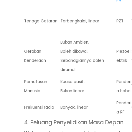
PV
Tenaga Getaran
Terbengkalai, linear
PZT
Bukan Ambien,
Gerakan
Boleh dikawal,
Piezoel
Kenderaan
Sebahagiannya boleh
ektrik
diramal
Pernafasan
Kuasa pasif,
Penderi
Manusia
Bukan linear
a haba
Penderi
Frekuensi radio
Banyak, linear
a RF
4. Peluang Penyelidikan Masa Depan