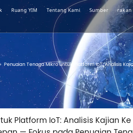
k
Ruang YIM
Tentang Kami
Sumber
rakan
dul Sel Suria
Petua Teknolog
l Mikro Suria
Perkhidmatan
repek Bared
»
Penuaian Tenaga Mikro untuk Platform IoT: Analisis Kaj
k Platform IoT: Analisis Kajian K
pan — Fokus pada Penuaian Tena