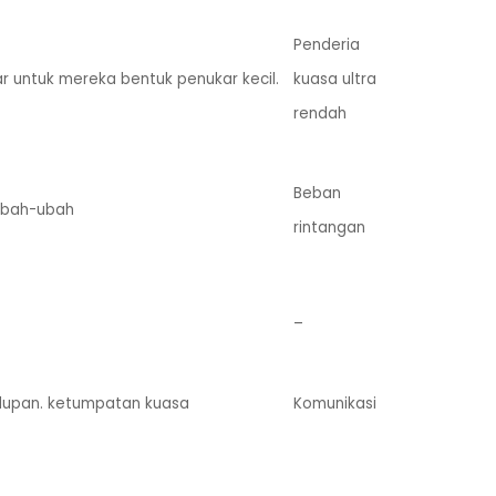
Penderia
ar untuk mereka bentuk penukar kecil.
kuasa ultra
rendah
Beban
ubah-ubah
rintangan
–
dupan. ketumpatan kuasa
Komunikasi