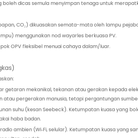
ang boleh dicas semula menyimpan tenaga untuk merapa
mbapan, CO₂) dikuasakan semata-mata oleh lampu pejaba
 lampu) menggunakan nod wayarles berkuasa PV.
pok OPV fleksibel menuai cahaya dalam/luar.
gkas)
askan:
ukar getaran mekanikal, tekanan atau gerakan kepada elek
ian atau pergerakan manusia, tetapi pergantungan sumb
erunan suhu (kesan Seebeck). Ketumpatan kuasa yang bol
akai haba badan.
adio ambien (Wi‑Fi, selular). Ketumpatan kuasa yang s