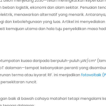
32 bilion menjelang 2030—telah meningkatkan keperluan
n beban logistik, ekonomi dan alam sekitar. Penuaian t
ektrik, menawarkan alternatif yang menarik. Antaranya
i dan kebolehgunaan yang luas. Artikel ini menyediakan
asti kemajuan utama dan hala tuju penyelidikan masa ha
umpatan kuasa daripada berpuluh-puluh µW/cm² (lampu
 IoT dalaman—tempat kebanyakan peranti yang disamb
unan terma atau isyarat RF. Ini menjadikan
fotovoltaik (
persekitaran runcit.
si dengan baik di bawah cahaya matahari tetapi mengalam
n tenaga dalaman: