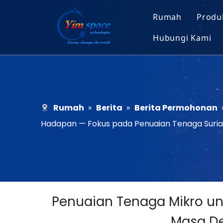
Rumah
Produ
Hubungi Kami
Mo
Pengambilan
Se
Ke
Rumah
»
Berita
»
Berita Permohonan
Hadapan — Fokus pada Penuaian Tenaga Suria
Penuaian Tenaga Mikro untu
Masa De