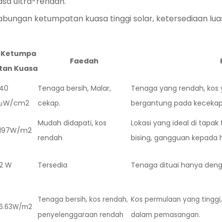
asa ultra-rendah.
abungan ketumpatan kuasa tinggi solar, ketersediaan lu
Ketumpa
Faedah
tan Kuasa
40
Tenaga bersih, Malar,
Tenaga yang rendah, kos y
μW/cm2
cekap.
bergantung pada kecekap
Mudah didapati, kos
Lokasi yang ideal di tapak
197W/m2
rendah
bising, gangguan kepada h
2 W
Tersedia
Tenaga dituai hanya den
Tenaga bersih, kos rendah,
Kos permulaan yang tinggi
6.63W/m2
penyelenggaraan rendah
dalam pemasangan.