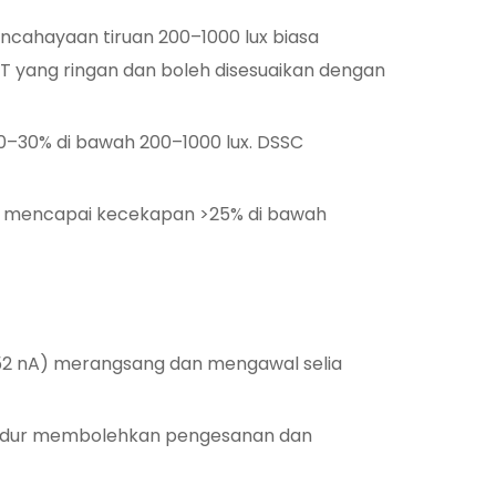
encahayaan tiruan 200–1000 lux biasa
oT yang ringan dan boleh disesuaikan dengan
0–30% di bawah 200–1000 lux. DSSC
aharu mencapai kecekapan >25% di bawah
, 52 nA) merangsang dan mengawal selia
 tidur membolehkan pengesanan dan