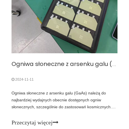
Ogniwa słoneczne z arsenku galu (GaAs): wydajność
2024-11-11
Ogniwa słoneczne z arsenku galu (GaAs) należą do
najbardziej wydajnych obecnie dostępnych ogniw
słonecznych, szczególnie do zastosowań kosmicznych.
Ich wydajność odnosi się do procentu światła
słonecznego, które mogą przekształcić w użyteczną
Przeczytaj więcej
energię elektryczną. Ogniwa słoneczne GaAs mają kilka