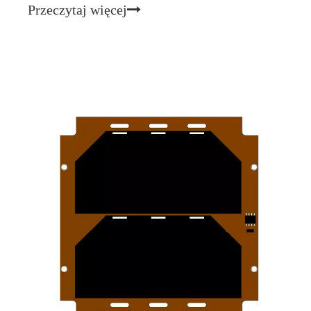
przekształcające światło słoneczne bezpośrednio w
Przeczytaj więcej
energię elektryczną. Podczas gdy ziemskie ogniwa
słoneczne zrewolucjonizowały energię odnawialną na
Ziemi, space-gra