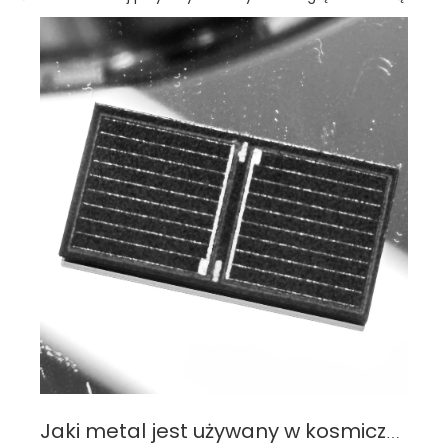
Jaki metal jest używany w kosmicznych ogniwach słonecznych? Kluczowe materiały zapewniające wydajność i trwałość