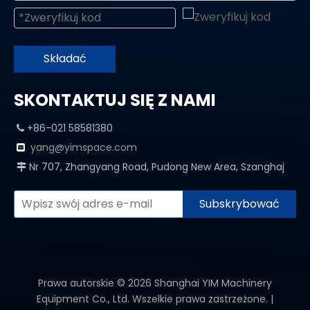
Składać
SKONTAKTUJ SIĘ Z NAMI
+86-021 58581380

yang@yimspace.com

Nr 707, Zhangyang Road, Pudong New Area, Szanghaj

Subskrybować
Prawa autorskie ©
2026
Shanghai YIM Machinery
Equipment Co., Ltd. Wszelkie prawa zastrzeżone. |