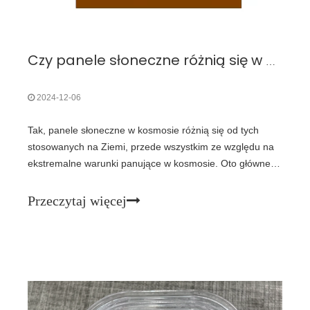
Czy panele słoneczne różnią się w przestrzeni? Inaczej niż na Ziemi
2024-12-06
Tak, panele słoneczne w kosmosie różnią się od tych
stosowanych na Ziemi, przede wszystkim ze względu na
ekstremalne warunki panujące w kosmosie. Oto główne
różnice:1. Wyższa wydajność i materiały· Ogniwa
wielozłączowe: Kosmiczne panele słoneczne wykorzystują
Przeczytaj więcej
ogniwa wielozłączowe, które są bardziej wydajne niż
ogniwa na bazie krzemu