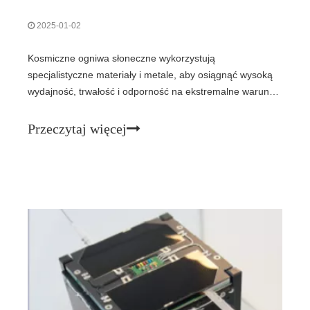
2025-01-02
Kosmiczne ogniwa słoneczne wykorzystują
specjalistyczne materiały i metale, aby osiągnąć wysoką
wydajność, trwałość i odporność na ekstremalne warunki
kosmiczne. Oto metale pierwotne stosowane w
kosmicznych ogniwach słonecznych i ich rola:1. Materiały
Przeczytaj więcej
półprzewodnikowe w wielozłączowych ogniwach
słonecznych · Gal (Ga)o Stosowany w galu