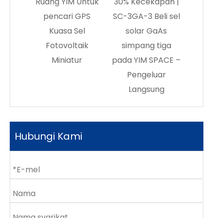
 YIM Untuk
30% Kecekapan |
cari GPS
SC-3GA-3 Beli sel
asa Sel
solar GaAs
ovoltaik
simpang tiga
iniatur
pada YIM SPACE –
Pengeluar
Langsung
Hubungi Kami