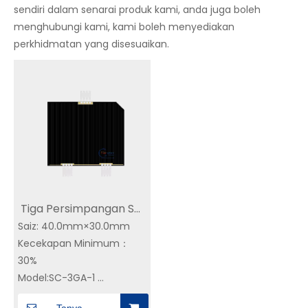
sendiri dalam senarai produk kami, anda juga boleh
menghubungi kami, kami boleh menyediakan
perkhidmatan yang disesuaikan.
Tiga Persimpangan Sel
Saiz: 40.0mm×30.0mm
Suria GaAs CIC | 30%
Kecekapan Minimum：
Kecekapan | Sel Suria
30%
Angkasa SC-3GA-1
Model:SC-3GA-1
untuk Satelit
Kawasan: 12cm2/