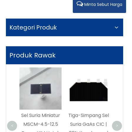
Minta Sebut Harga
Kategori Produk
Produk Rawak
Space Triple
Junction
P
Pemasangan Sel
Suria
30%TJ80SCA
S
ria Miniatur
Tiga-Simpang Sel
Pembekal Sistem
-4.5-12.5
Suria GaAs CIC |
Kuasa Satelit
<
>