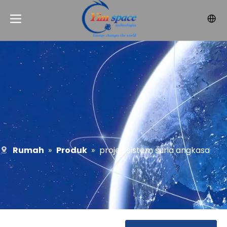
Rumah
»
Produk
»
projek sistem suria angkasa