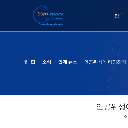
집
집
»
소식
»
업계 뉴스
»
인공위성에 태양전지 
인공위성에
조