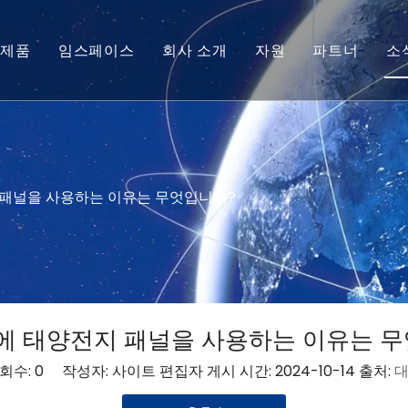
제품
임스페이스
회사 소개
자원
파트너
소
태양전지 모듈
기술 팁
마이크로 태양전지
서비스
베어드 칩
패널을 사용하는 이유는 무엇입니까?
 태양전지 패널을 사용하는 이유는 
회수:
0
작성자: 사이트 편집자 게시 시간: 2024-10-14 출처: