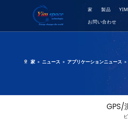
家
製品
YI
お問い合わせ
太陽電池
募集
マイクロ
ベアチッ
家
»
ニュース
»
アプリケーションニュース
»
GPS
ビ