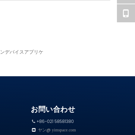
ョンデバイスアプリケ
お問い合わせ
+86-021 58581380

ヤン@

yimspace.com