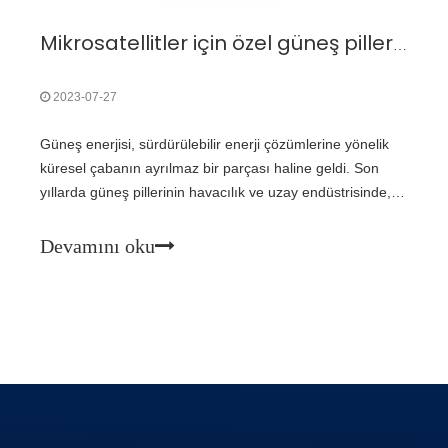
Mikrosatellitler için özel güneş pillerinin potansiyel maliyet tasarrufu fırsatları nelerdir?
2023-07-27
Güneş enerjisi, sürdürülebilir enerji çözümlerine yönelik
küresel çabanın ayrılmaz bir parçası haline geldi. Son
yıllarda güneş pillerinin havacılık ve uzay endüstrisinde,
özellikle de mikrosatellit alanında kullanımı büyük ilgi
görmüştür. Bu küçük, hafif uydular devrim yaratıyor
Devamını oku