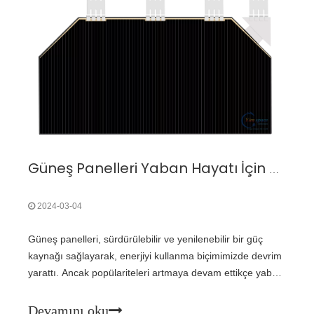
Güneş Panelleri Yaban Hayatı İçin Güvenli mi?
2024-03-04
Güneş panelleri, sürdürülebilir ve yenilenebilir bir güç
kaynağı sağlayarak, enerjiyi kullanma biçimimizde devrim
yarattı. Ancak popülariteleri artmaya devam ettikçe yaban
hayatı üzerindeki olası etkileri konusunda endişeler ortaya
çıktı. Bu yazıda şu soruyu ele alacağız: Güneş panelleri
Devamını oku