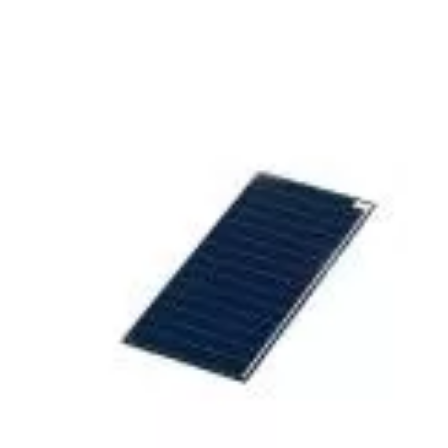
Bu makale güneş panellerinin b üzerindeki etkisini
araştırıyor