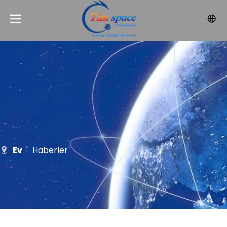
Ev
'
Haberler