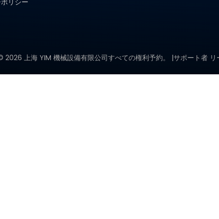
ーポリシー
©
2026
上海 YIM 機械設備有限公司すべての権利予約。 |サポート者
リ
宇宙用太陽電池