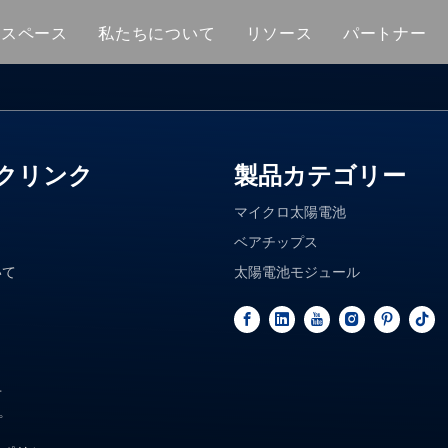
Mスペース
私たちについて
リソース
パートナー
モジュール
技術的なヒント
太陽電池
サービス
プス
クリンク
製品カテゴリー
マイクロ太陽電池
ベアチップス
いて
太陽電池モジュール
せ
プ