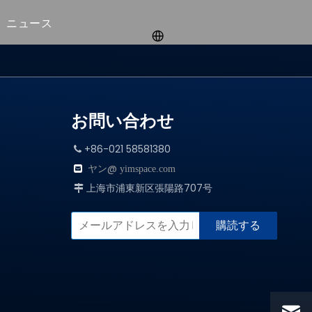
ニュース
お問い合わせ
+86-021 58581380

ヤン@

yimspace.com
上海市浦東新区張陽路707号

購読する