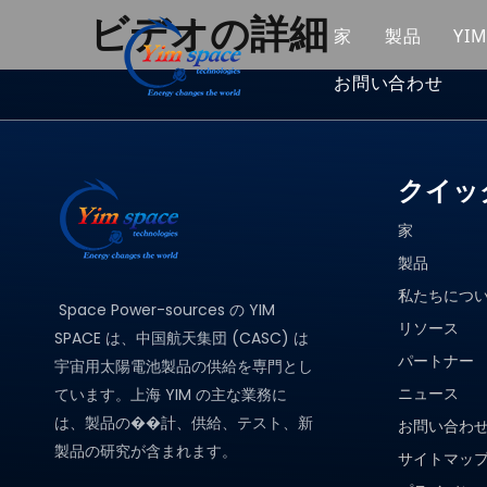
ビデオの詳細
家
製品
YI
お問い合わせ
太陽電池
募集
マイクロ
ベアチッ
クイッ
家
製品
私たちにつ
Space Power-sources の YIM
リソース
SPACE は、中国航天集団 (CASC) は
パートナー
宇宙用太陽電池製品の供給を専門とし
ニュース
ています。上海 YIM の主な業務に
は、製品の��計、供給、テスト、新
お問い合わ
製品の研究が含まれます。
サイトマッ